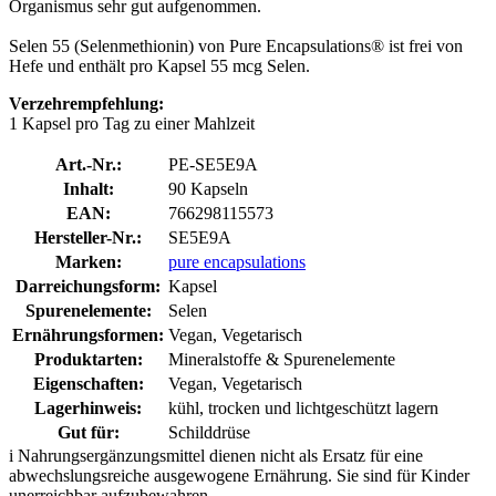
Organismus sehr gut aufgenommen.
Selen 55 (Selenmethionin) von Pure Encapsulations® ist frei von
Hefe und enthält pro Kapsel 55 mcg Selen.
Verzehrempfehlung:
1 Kapsel pro Tag zu einer Mahlzeit
Art.-Nr.:
PE-SE5E9A
Inhalt:
90 Kapseln
EAN:
766298115573
Hersteller-Nr.:
SE5E9A
Marken:
pure encapsulations
Darreichungsform:
Kapsel
Spurenelemente:
Selen
Ernährungsformen:
Vegan, Vegetarisch
Produktarten:
Mineralstoffe & Spurenelemente
Eigenschaften:
Vegan, Vegetarisch
Lagerhinweis:
kühl, trocken und lichtgeschützt lagern
Gut für:
Schilddrüse
i
Nahrungsergänzungsmittel dienen nicht als Ersatz für eine
abwechslungsreiche ausgewogene Ernährung. Sie sind für Kinder
unerreichbar aufzubewahren.