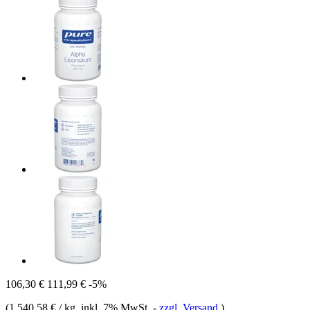
106,30 €
111,99 €
-5%
(
1.540,58 € / kg
, inkl. 7% MwSt.
-
zzgl. Versand
)