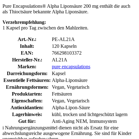
Pure Encapsulations® Alpha Liponsäure 200 mg enthält die auch
als Thioctsäure bekannte Alpha Liponsäure.
Verzehrempfehlung:
1 Kapsel pro Tag zwischen den Mahlzeiten.
Art.-Nr.:
PE-AL21A
Inhalt:
120 Kapseln
EAN:
766298103372
Hersteller-Nr.:
AL21A
Marken:
pure encapsulations
Darreichungsform:
Kapsel
Essentielle Fettsäuren:
Alpha-Liponsäure
Ernährungsformen:
Vegan, Vegetarisch
Produktarten:
Fettsäuren
Eigenschaften:
Vegan, Vegetarisch
Antioxidantien:
Alpha-Lipon-Säure
Lagerhinweis:
kühl, trocken und lichtgeschützt lagern
Gut für:
Anti-Aging NEM, Immunsystem
i
Nahrungsergänzungsmittel dienen nicht als Ersatz für eine
abwechslungsreiche ausgewogene Ernährung. Sie sind für Kinder
unerreichbar aufzubewahren.