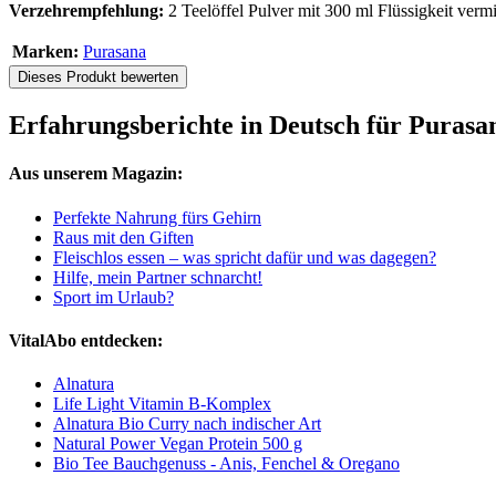
Verzehrempfehlung:
2 Teelöffel Pulver mit 300 ml Flüssigkeit vermi
Marken:
Purasana
Dieses Produkt bewerten
Erfahrungsberichte in Deutsch für Purasa
Aus unserem Magazin:
Perfekte Nahrung fürs Gehirn
Raus mit den Giften
Fleischlos essen – was spricht dafür und was dagegen?
Hilfe, mein Partner schnarcht!
Sport im Urlaub?
VitalAbo entdecken:
Alnatura
Life Light Vitamin B-Komplex
Alnatura Bio Curry nach indischer Art
Natural Power Vegan Protein 500 g
Bio Tee Bauchgenuss - Anis, Fenchel & Oregano