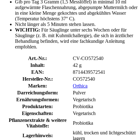
Gib pro Tag 3 Gramm (1,5 Messlöffel) in minimal 10 ml
aufgewärmte Flaschennahrung, abgepumpte Muttermilch oder
in eine kleine Menge gekochtes und abgekühltes Wasser
(Temperatur höchstens 37° C).
Nicht länger als 5 Minuten stehen lassen.
WICHTIG:
Für Säuglinge unter sechs Wochen oder für
Säuglinge (z. B. mit Kuhmilchallergie), die sich in ärztlicher
Behandlung befinden, wird eine fachkundige Anleitung
empfohlen.
Art.-Nr.:
CV-CO572540
Inhalt:
42 g
EAN:
8714439572541
Hersteller-Nr.:
CO572540
Marken:
Orthica
Darreichungsform:
Pulver
Ernährungsformen:
Vegetarisch
Produktarten:
Probiotika
Eigenschaften:
Vegetarisch
Pflanzenextrakte & weitere
Probiotika
Vitalstoffe:
kühl, trocken und lichtgeschützt
Lagerhinweis:
lagern