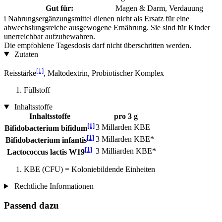
Gut für:
Magen & Darm, Verdauung
i
Nahrungsergänzungsmittel dienen nicht als Ersatz für eine
abwechslungsreiche ausgewogene Ernährung. Sie sind für Kinder
unerreichbar aufzubewahren.
Die empfohlene Tagesdosis darf nicht überschritten werden.
Zutaten
[1]
Reisstärke
, Maltodextrin, Probiotischer Komplex
Füllstoff
Inhaltsstoffe
Inhaltsstoffe
pro 3 g
[1]
3 Millarden KBE
Bifidobacterium bifidum
[1]
3 Millarden KBE*
Bifidobacterium infantis
[1]
3 Milliarden KBE*
Lactococcus lactis W19
KBE (CFU) = Koloniebildende Einheiten
Rechtliche Informationen
Passend dazu