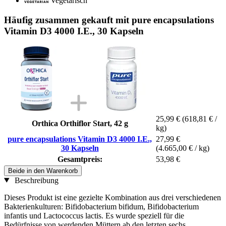
Vegetarisch
Häufig zusammen gekauft mit pure encapsulations
Vitamin D3 4000 I.E., 30 Kapseln
25,99 €
(618,81 € /
Orthica Orthiflor Start, 42 g
kg)
pure encapsulations Vitamin D3 4000 I.E.,
27,99 €
30 Kapseln
(4.665,00 € / kg)
Gesamtpreis:
53,98 €
Beide in den Warenkorb
Beschreibung
Dieses Produkt ist eine gezielte Kombination aus drei verschiedenen
Bakterienkulturen: Bifidobacterium bifidum, Bifidobacterium
infantis und Lactococcus lactis. Es wurde speziell für die
Bedürfnisse von werdenden Müttern ab den letzten sechs