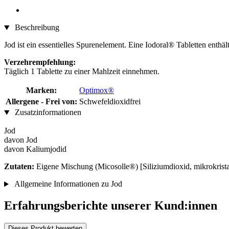
Beschreibung
Jod ist ein essentielles Spurenelement. Eine Iodoral® Tabletten enthäl
Verzehrempfehlung:
Täglich 1 Tablette zu einer Mahlzeit einnehmen.
Marken:
Optimox®
Allergene - Frei von:
Schwefeldioxidfrei
Zusatzinformationen
Jod
davon Jod
davon Kaliumjodid
Zutaten:
Eigene Mischung (Micosolle®) [Siliziumdioxid, mikrokristal
Allgemeine Informationen zu Jod
Erfahrungsberichte unserer Kund:innen
Dieses Produkt bewerten