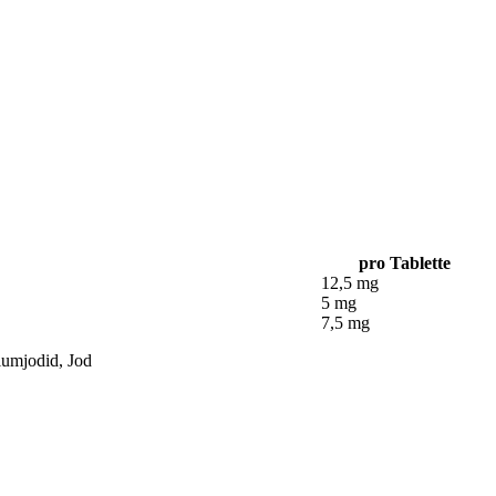
pro Tablette
12,5 mg
5 mg
7,5 mg
iumjodid, Jod