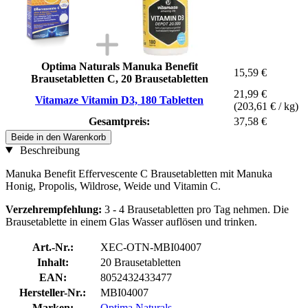
Optima Naturals Manuka Benefit
15,59 €
Brausetabletten C, 20 Brausetabletten
21,99 €
Vitamaze Vitamin D3, 180 Tabletten
(203,61 € / kg)
Gesamtpreis:
37,58 €
Beide in den Warenkorb
Beschreibung
Manuka Benefit Effervescente C Brausetabletten mit Manuka
Honig, Propolis, Wildrose, Weide und Vitamin C.
Verzehrempfehlung:
3 - 4 Brausetabletten pro Tag nehmen. Die
Brausetablette in einem Glas Wasser auflösen und trinken.
Art.-Nr.:
XEC-OTN-MBI04007
Inhalt:
20 Brausetabletten
EAN:
8052432433477
Hersteller-Nr.:
MBI04007
Marken:
Optima Naturals