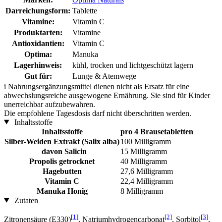
Darreichungsform:
Tablette
Vitamine:
Vitamin C
Produktarten:
Vitamine
Antioxidantien:
Vitamin C
Optima:
Manuka
Lagerhinweis:
kühl, trocken und lichtgeschützt lagern
Gut für:
Lunge & Atemwege
i
Nahrungsergänzungsmittel dienen nicht als Ersatz für eine
abwechslungsreiche ausgewogene Ernährung. Sie sind für Kinder
unerreichbar aufzubewahren.
Die empfohlene Tagesdosis darf nicht überschritten werden.
Inhaltsstoffe
Inhaltsstoffe
pro 4 Brausetabletten
Silber-Weiden Extrakt (Salix alba)
100 Milligramm
davon Salicin
15 Milligramm
Propolis getrocknet
40 Milligramm
Hagebutten
27,6 Milligramm
Vitamin C
22,4 Milligramm
Manuka Honig
8 Milligramm
Zutaten
[1]
[2]
[3]
Zitronensäure (E330)
, Natriumhydrogencarbonat
, Sorbitol
,