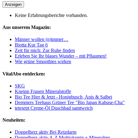
Anzeigen
Keine Erfahrungsberichte vorhanden.
Aus unserem Magazin:
Männer wollen (n)immer…
Biotta Kur Tag 6
Zeit für mich: Zur Ruhe finden
Erleben Sie Ihr blaues Wunder – mit Pflaumen!
Wie grüne Smoothies wirken
VitalAbo entdecken:
SKG
Kneipp Frauen Mineralstoffe
Bio Tee Hier & Jetzt - Honigbusch, Anis & Salbei
Demmers Teehaus Grüner Tee "Bio Japan Kabuse-Cha"
tetesept Creme-Öl Duschbad samtweich
Neuheiten:
Doppelherz aktiv Bei Reizdarm
Doppelherz aktiv A-Z Multivitamin + Mineralien