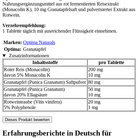
Nahrungsergänzungsmittel aus rot fermentierten Reisextrakt
(Monacolin K), 10 mg Granatapfelsaft und pulverisierter Extrakt aus
Rotwein.
Verzehrempfehlung:
1 Tablette täglich mit ausreichender Flüssigkeit einnehmen.
Marken:
Optima Naturals
Optima:
Granatapfel
Zusatzinformationen
Inhaltsstoffe
pro Tablette
Roter Reis (Monacolin)
200 mg
davon 5% Monacolin K
10 mg
Granatapfel (Punica Granatum) Saftpulver
80 mg
Granatapfel (Punica Granatum)
50 mg
davon 20% Ellagsäure
10 mg
Rotweintraube (Vitis vinifera)
20 mg
5% Polyphenole
1 mg
Dieses Produkt bewerten
Erfahrungsberichte in Deutsch für