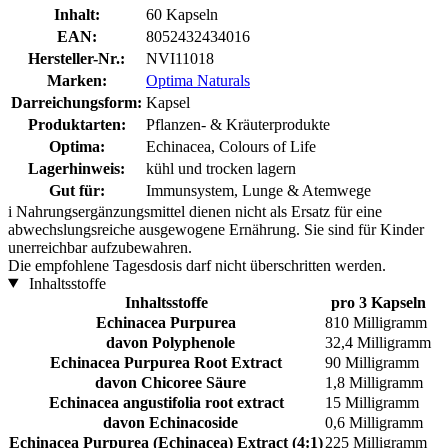
Inhalt:
60 Kapseln
EAN:
8052432434016
Hersteller-Nr.:
NVI11018
Marken:
Optima Naturals
Darreichungsform:
Kapsel
Produktarten:
Pflanzen- & Kräuterprodukte
Optima:
Echinacea, Colours of Life
Lagerhinweis:
kühl und trocken lagern
Gut für:
Immunsystem, Lunge & Atemwege
i
Nahrungsergänzungsmittel dienen nicht als Ersatz für eine
abwechslungsreiche ausgewogene Ernährung. Sie sind für Kinder
unerreichbar aufzubewahren.
Die empfohlene Tagesdosis darf nicht überschritten werden.
Inhaltsstoffe
Inhaltsstoffe
pro 3 Kapseln
Echinacea Purpurea
810 Milligramm
davon Polyphenole
32,4 Milligramm
Echinacea Purpurea Root Extract
90 Milligramm
davon Chicoree Säure
1,8 Milligramm
Echinacea angustifolia root extract
15 Milligramm
davon Echinacoside
0,6 Milligramm
Echinacea Purpurea (Echinacea) Extract (4:1)
225 Milligramm