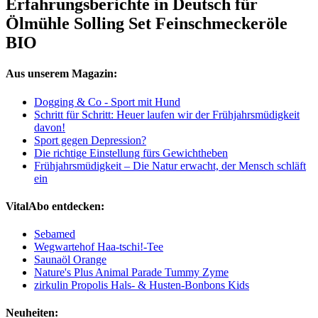
Erfahrungsberichte in Deutsch für
Ölmühle Solling Set Feinschmeckeröle
BIO
Aus unserem Magazin:
Dogging & Co - Sport mit Hund
Schritt für Schritt: Heuer laufen wir der Frühjahrsmüdigkeit
davon!
Sport gegen Depression?
Die richtige Einstellung fürs Gewichtheben
Frühjahrsmüdigkeit – Die Natur erwacht, der Mensch schläft
ein
VitalAbo entdecken:
Sebamed
Wegwartehof Haa-tschi!-Tee
Saunaöl Orange
Nature's Plus Animal Parade Tummy Zyme
zirkulin Propolis Hals- & Husten-Bonbons Kids
Neuheiten: