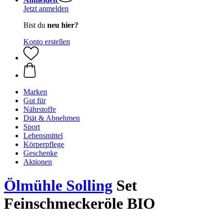
Jetzt anmelden
Bist du
neu hier?
Konto erstellen
Marken
Gut für
Nährstoffe
Diät & Abnehmen
Sport
Lebensmittel
Körperpflege
Geschenke
Aktionen
Ölmühle Solling
Set
Feinschmeckeröle BIO