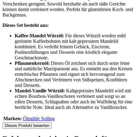
Verschenken geeignet. Sowohl herzhafte als auch süße Gerichte
können damit verfeinert werden. Perfekt für glutenfreien Koch- und
Backgenuss.
Dieses Set besteht aus:
Kaffee-Mandel Würzöl:
Für dieses Würzöl werden mild
geröstete Kaffeebohnen mit kalt gepresstem Mandelöl
kombiniert. Es verleiht feinem Gebäck, Eiscreme,
Pralinenfüllungen und Desserts eine köstlich elegante
Geschmacksnote.
Pflaumenkernöl:
Dieses Öl zeichnet sich durch seine feine
und natürliche Marzipannote aus. Es entsteht aus den Kernen
erntefrischer Pflaumen und eignet sich hervorragend zum
Abschmecken und Verfeinern von Süßspeisen, Konfitüren
und Desserts.
Mandel-Vanille Würzöl:
Kaltgepresstes Mandelöl wird mit
echten Bourbon-Vanilleschoten verfeinert und sorgt so an
edlen Desserts, Schlagsahne oder auch im Waffelteig für eine
herrliche Note. Ideal auch als Alternative zu Vanillezucker.
Marken:
Ölmühle Solling
Dieses Produkt bewerten