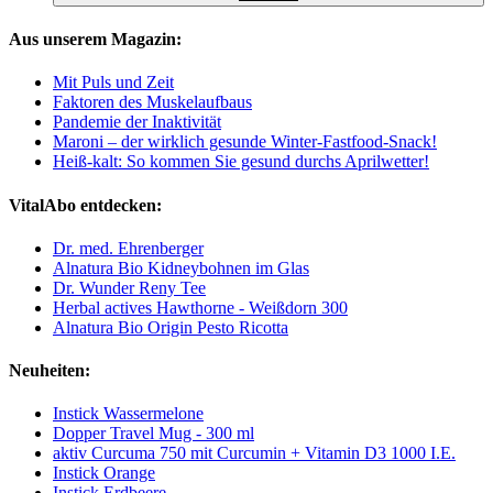
Aus unserem Magazin:
Mit Puls und Zeit
Faktoren des Muskelaufbaus
Pandemie der Inaktivität
Maroni – der wirklich gesunde Winter-Fastfood-Snack!
Heiß-kalt: So kommen Sie gesund durchs Aprilwetter!
VitalAbo entdecken:
Dr. med. Ehrenberger
Alnatura Bio Kidneybohnen im Glas
Dr. Wunder Reny Tee
Herbal actives Hawthorne - Weißdorn 300
Alnatura Bio Origin Pesto Ricotta
Neuheiten:
Instick Wassermelone
Dopper Travel Mug - 300 ml
aktiv Curcuma 750 mit Curcumin + Vitamin D3 1000 I.E.
Instick Orange
Instick Erdbeere