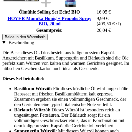
Ölmühle Solling Set Echt! BIO
16,05 €
HOYER Manuka Honig + Propolis Spray
9,99 €
BIO, 20 ml
(499,50 € / l)
Gesamtpreis:
26,04 €
Beide in den Warenkorb
Beschreibung
Die Basis dieses Öl-Trios besteht aus kaltgepresstem Rapsöl.
Angereichert mit Basilikum, Suppengrün und Bärlauch sind die Öle
perfekt zum Würzen von kalten und warmen Gerichten geeignet. Im
hübschen Geschenkkarton auch ideal als Geschenk.
Dieses Set beinhaltet:
Basilikum Würzöl:
Für dieses köstliche Öl wird ungeschälte
Rapssaat mit frischen Basilikumblättern kalt gepresst.
Zusammen ergeben sie einen vollmundigen Geschmack, der
den Gerichten eine typisch italienische Note verleiht.
Bärlauch Würzöl:
Dieses Würzöl ist besonders reich an
ungesättigten Fettsäuren. Der Bärlauch sorgt für ein
vollmundiges Geschmackserlebnis, das in Kombination mit
dem kaltgepressten Rapsöl die Gerichte toll verfeinert.
Suppengrün Würzöl:
Mit diesem Würzöl können auch