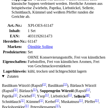
klassische Suppen verfeinert werden. Herrliche Aromen aus
beispielweise Zwiebeln, Paprika, Liebstöckel, Sellerie,
Schnittlauch, Kümmel und weißem Pfeffer runden die
Gerichte ab.
Art.-Nr.:
XPI-OES-61147
Inhalt:
1 Set
EAN:
4031192611473
Hersteller-Nr.:
61147
Marken:
Ölmühle Solling
Produktarten:
Set
OHNE Konservierungsstoffe, Frei von künstlichen
Eigenschaften:
Farbstoffen, Frei von künstlichen Aromen, Frei
von Geschmacksverstärkern
Lagerhinweis:
kühl, trocken und lichtgeschützt lagern
Zutaten
[1]
[1]
Basilikum Würzöl (Rapsöl
, Basilikum
), Bärlauch Würzöl
[1]
[1]
[1]
(Rapsöl
, Bärlauch
),
Suppengrün Würzöl
(Rapsöl
,
[1]
[1]
[1]
[1]
[1]
Paprika
, Zwiebel
, Ysop
, Liebstöckel
,
Sellerie
,
[1]
[1]
[1]
[1]
[1]
Schnittlauch
, Kümmel
, Kerbel
, Muskatnuss
, Pfeffer
,
[1]
[1]
Bockshornklee
, Petersiliensamen
)