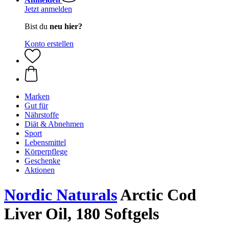
Jetzt anmelden
Bist du
neu hier?
Konto erstellen
Marken
Gut für
Nährstoffe
Diät & Abnehmen
Sport
Lebensmittel
Körperpflege
Geschenke
Aktionen
Nordic Naturals
Arctic Cod
Liver Oil, 180 Softgels