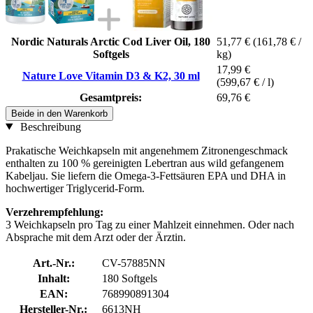
Nordic Naturals Arctic Cod Liver Oil, 180
51,77 €
(161,78 € /
Softgels
kg)
17,99 €
Nature Love Vitamin D3 & K2, 30 ml
(599,67 € / l)
Gesamtpreis:
69,76 €
Beide in den Warenkorb
Beschreibung
Prakatische Weichkapseln mit angenehmem Zitronengeschmack
enthalten zu 100 % gereinigten Lebertran aus wild gefangenem
Kabeljau. Sie liefern die Omega-3-Fettsäuren EPA und DHA in
hochwertiger Triglycerid-Form.
Verzehrempfehlung:
3 Weichkapseln pro Tag zu einer Mahlzeit einnehmen. Oder nach
Absprache mit dem Arzt oder der Ärztin.
Art.-Nr.:
CV-57885NN
Inhalt:
180 Softgels
EAN:
768990891304
Hersteller-Nr.:
6613NH