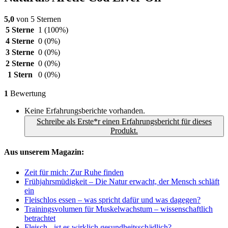
5,0
von 5 Sternen
5 Sterne
1
(100%)
4 Sterne
0
(0%)
3 Sterne
0
(0%)
2 Sterne
0
(0%)
1 Stern
0
(0%)
1
Bewertung
Keine Erfahrungsberichte vorhanden.
Schreibe als Erste*r einen Erfahrungsbericht für dieses
Produkt.
Aus unserem Magazin:
Zeit für mich: Zur Ruhe finden
Frühjahrsmüdigkeit – Die Natur erwacht, der Mensch schläft
ein
Fleischlos essen – was spricht dafür und was dagegen?
Trainingsvolumen für Muskelwachstum – wissenschaftlich
betrachtet
Fleisch - ist es wirklich gesundheitsschädlich?