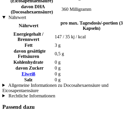
(Eicosapentaensäure)
davon DHA
360 Milligramm
(Docosahexaensäure)
Nährwert
pro max. Tagesdosis/-portion (3
Nährwert
Kapseln)
Energiegehalt /
147 / 35 kj / kcal
Brennwert
Fett
3 g
davon gesättigte
0,5 g
Fettsäuren
Kohlenhydrate
0 g
davon Zucker
0 g
Eiweiß
0 g
Salz
0 g
Allgemeine Informationen zu Docosahexaensäure und
Eicosapentaensäure
Rechtliche Informationen
Passend dazu