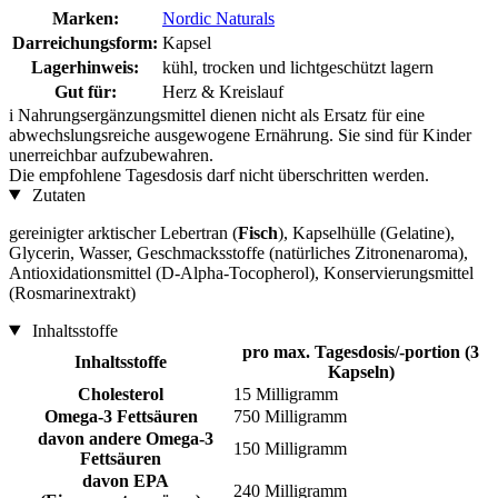
Marken:
Nordic Naturals
Darreichungsform:
Kapsel
Lagerhinweis:
kühl, trocken und lichtgeschützt lagern
Gut für:
Herz & Kreislauf
i
Nahrungsergänzungsmittel dienen nicht als Ersatz für eine
abwechslungsreiche ausgewogene Ernährung. Sie sind für Kinder
unerreichbar aufzubewahren.
Die empfohlene Tagesdosis darf nicht überschritten werden.
Zutaten
gereinigter arktischer Lebertran (
Fisch
), Kapselhülle (Gelatine),
Glycerin, Wasser, Geschmacksstoffe (natürliches Zitronenaroma),
Antioxidationsmittel (D-Alpha-Tocopherol), Konservierungsmittel
(Rosmarinextrakt)
Inhaltsstoffe
pro max. Tagesdosis/-portion (3
Inhaltsstoffe
Kapseln)
Cholesterol
15 Milligramm
Omega-3 Fettsäuren
750 Milligramm
davon andere Omega-3
150 Milligramm
Fettsäuren
davon EPA
240 Milligramm