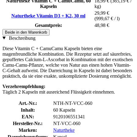
Naturtheke Vitamin C + CamuCamu, 60
18,99 €
(365,19 € /
Kapseln
kg)
29,99 €
Naturtheke Vitamin D3 + K2, 30 ml
(999,67 € / l)
Gesamtpreis:
48,98 €
Beide in den Warenkorb
Beschreibung
Diese Vitamin C + CamuCamu Kapseln bieten eine
magenfreundliche Kombination. Die Rezeptur setzt auf säurefreies,
gepuffertes Calcium-L-Ascorbat in Kombination mit der exotischen
Camu-Camu-Pflanze, welche von Natur aus einen hohen Vitamin-
C-Gehalt aufweist. Die Darreichung in Kapseln ist dabei besonders
praktisch, da sie eine exakte, unkomplizierte Dosierung ermöglicht.
Verzehrempfehlung:
Täglich 2 Kapseln mit ausreichend Flüssigkeit einnehmen.
Art.-Nr.:
NTH-NT-VCC-060
Inhalt:
60 Kapseln
EAN:
9120106551341
Hersteller-Nr.:
NT-VCC-060
Marken:
Naturtheke
Darreichungsform:
Kapsel