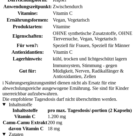
Anwendungszeitpunkt:
Zwischendurch
Vitamine:
Vitamin C
Ernährungsformen:
Vegan, Vegetarisch
Produktarten:
Vitamine
OHNE synthetische Zusatzstoffe, OHNE
Eigenschaften:
Tierversuche, Vegan, Vegetarisch
Für wen?:
Speziell für Frauen, Speziell für Männer
Antioxidantien:
Vitamin C
Lagerhinweis:
kühl, trocken und lichtgeschützt lagern
Immunsystem, Stimmung - gegen
Gut für:
Müdigkeit, Nerven, Radikalfänger &
Antioxidantien, Zellen
i
Nahrungsergänzungsmittel dienen nicht als Ersatz für eine
abwechslungsreiche ausgewogene Ernährung. Sie sind für Kinder
unerreichbar aufzubewahren.
Die empfohlene Tagesdosis darf nicht überschritten werden.
Inhaltsstoffe
Inhaltsstoffe
pro max. Tagesdosis/-portion (2 Kapseln)
Vitamin C
1.200 mg
Camu-Camu Extrakt
200 mg
davon Vitamin C
18 mg
Zutaten