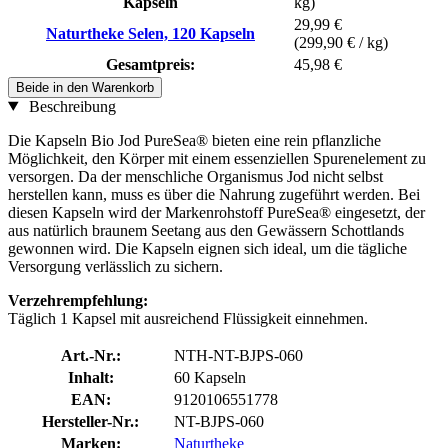
Kapseln
kg)
29,99 €
Naturtheke Selen, 120 Kapseln
(299,90 € / kg)
Gesamtpreis:
45,98 €
Beide in den Warenkorb
Beschreibung
Die Kapseln Bio Jod PureSea® bieten eine rein pflanzliche
Möglichkeit, den Körper mit einem essenziellen Spurenelement zu
versorgen. Da der menschliche Organismus Jod nicht selbst
herstellen kann, muss es über die Nahrung zugeführt werden. Bei
diesen Kapseln wird der Markenrohstoff PureSea® eingesetzt, der
aus natürlich braunem Seetang aus den Gewässern Schottlands
gewonnen wird. Die Kapseln eignen sich ideal, um die tägliche
Versorgung verlässlich zu sichern.
Verzehrempfehlung:
Täglich 1 Kapsel mit ausreichend Flüssigkeit einnehmen.
Art.-Nr.:
NTH-NT-BJPS-060
Inhalt:
60 Kapseln
EAN:
9120106551778
Hersteller-Nr.:
NT-BJPS-060
Marken:
Naturtheke