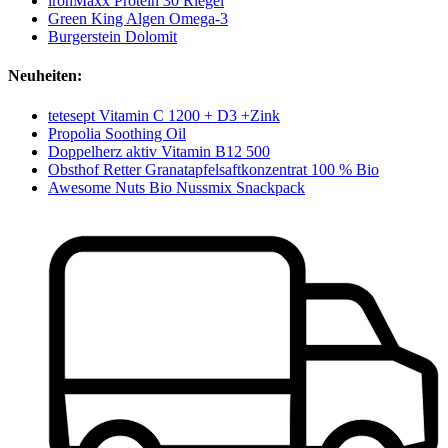
ironMaxx Protein 30 Riegel
Green King Algen Omega-3
Burgerstein Dolomit
Neuheiten:
tetesept Vitamin C 1200 + D3 +Zink
Propolia Soothing Oil
Doppelherz aktiv Vitamin B12 500
Obsthof Retter Granatapfelsaftkonzentrat 100 % Bio
Awesome Nuts Bio Nussmix Snackpack