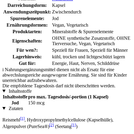
Darreichungsform:
Kapsel
Anwendungszeitpunkt:
Zwischendurch
Spurenelemente:
Jod
Ernährungsformen:
Vegan, Vegetarisch
Produktarten:
Mineralstoffe & Spurenelemente
OHNE synthetische Zusatzstoffe, OHNE
Eigenschaften:
Tierversuche, Vegan, Vegetarisch
Für wen?:
Speziell für Frauen, Speziell für Männer
Lagerhinweis:
kühl, trocken und lichtgeschützt lagern
Gut für:
Energie, Haut, Nerven, Schilddrüse
i
Nahrungsergänzungsmittel dienen nicht als Ersatz für eine
abwechslungsreiche ausgewogene Ernährung. Sie sind für Kinder
unerreichbar aufzubewahren.
Die empfohlene Tagesdosis darf nicht überschritten werden.
Inhaltsstoffe
Inhaltsstoffe
pro max. Tagesdosis/-portion (1 Kapsel)
Jod
150 mcg
Zutaten
[1]
Reismehl
, Hydroxypropylmethylcellulose (Kapselhülle),
[2]
[1]
Algenpulver (PureSea®)
(Seetang
)