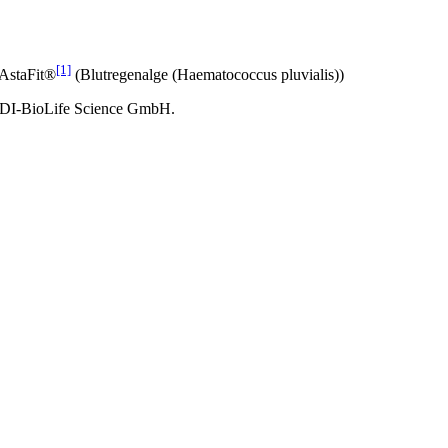
[1]
 AstaFit®
(Blutregenalge (Haematococcus pluvialis))
 BDI-BioLife Science GmbH.