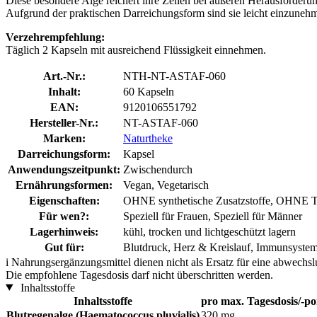
Diese besondere Alge reichert ihre Zellen bei äußeren Herausforderun
Aufgrund der praktischen Darreichungsform sind sie leicht einzuneh
Verzehrempfehlung:
Täglich 2 Kapseln mit ausreichend Flüssigkeit einnehmen.
Art.-Nr.:
NTH-NT-ASTAF-060
Inhalt:
60 Kapseln
EAN:
9120106551792
Hersteller-Nr.:
NT-ASTAF-060
Marken:
Naturtheke
Darreichungsform:
Kapsel
Anwendungszeitpunkt:
Zwischendurch
Ernährungsformen:
Vegan, Vegetarisch
Eigenschaften:
OHNE synthetische Zusatzstoffe, OHNE Ti
Für wen?:
Speziell für Frauen, Speziell für Männer
Lagerhinweis:
kühl, trocken und lichtgeschützt lagern
Gut für:
Blutdruck, Herz & Kreislauf, Immunsystem
i
Nahrungsergänzungsmittel dienen nicht als Ersatz für eine abwechs
Die empfohlene Tagesdosis darf nicht überschritten werden.
Inhaltsstoffe
Inhaltsstoffe
pro max. Tagesdosis/-po
Blutregenalge (Haematococcus pluvialis)
320 mg