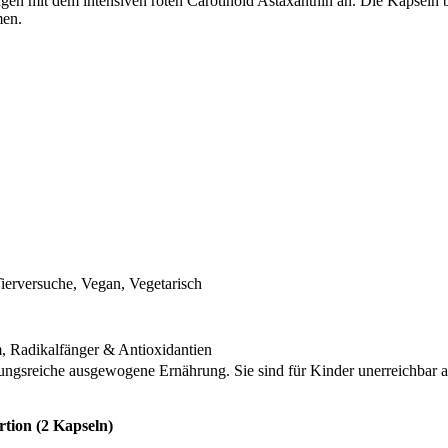
gen mit dem intensiven roten Carotinoid Astaxanthin an. Die Kapseln bi
men.
erversuche, Vegan, Vegetarisch
, Radikalfänger & Antioxidantien
lungsreiche ausgewogene Ernährung. Sie sind für Kinder unerreichbar
rtion (2 Kapseln)