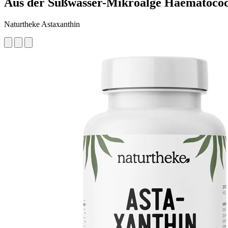
Aus der Süßwasser-Mikroalge Haematococc
Naturtheke Astaxanthin