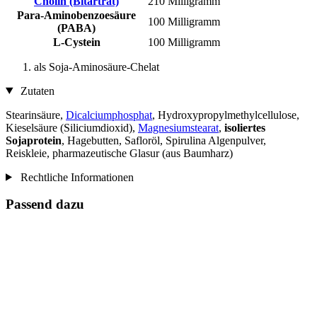
Cholin (Bitartrat)
210 Milligramm
Para-Aminobenzoesäure
100 Milligramm
(PABA)
L-Cystein
100 Milligramm
als Soja-Aminosäure-Chelat
Zutaten
Stearinsäure,
Dicalciumphosphat
, Hydroxypropylmethylcellulose,
Kieselsäure (Siliciumdioxid),
Magnesiumstearat
,
isoliertes
Sojaprotein
, Hagebutten, Safloröl, Spirulina Algenpulver,
Reiskleie, pharmazeutische Glasur (aus Baumharz)
Rechtliche Informationen
Passend dazu