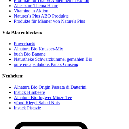
Produkte für Diät & Abnehmen in Aktion
Alles zum Thema Haare
Vitamine in Aktion
Natures´s Plus ABO Produkte
Produkte für Männer von Nature's Plus
VitalAbo entdecken:
Powerbar®
Alnatura Bio Knusper-Mix
buah Bio Banane
Naturtheke Schwarzkümmel gemahlen Bio
pure encapsulations Panax Ginseng
Neuheiten:
Alnatura Bio Origin Passata di Datterini
Instick Himbeere
Alnatura Bio Ingwer Minze Tee
yfood Riegel Salted Nuts
Instick Pistazie