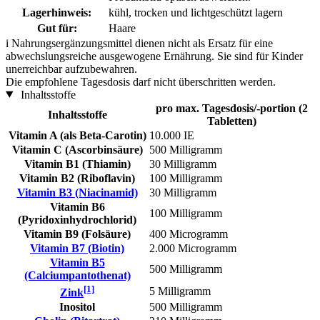
Lagerhinweis:
kühl, trocken und lichtgeschützt lagern
Gut für:
Haare
i
Nahrungsergänzungsmittel dienen nicht als Ersatz für eine
abwechslungsreiche ausgewogene Ernährung. Sie sind für Kinder
unerreichbar aufzubewahren.
Die empfohlene Tagesdosis darf nicht überschritten werden.
Inhaltsstoffe
pro max. Tagesdosis/-portion (2
Inhaltsstoffe
Tabletten)
Vitamin A (als Beta-Carotin)
10.000 IE
Vitamin C (Ascorbinsäure)
500 Milligramm
Vitamin B1 (Thiamin)
30 Milligramm
Vitamin B2 (Riboflavin)
100 Milligramm
Vitamin B3 (Niacinamid)
30 Milligramm
Vitamin B6
100 Milligramm
(Pyridoxinhydrochlorid)
Vitamin B9 (Folsäure)
400 Microgramm
Vitamin B7 (Biotin)
2.000 Microgramm
Vitamin B5
500 Milligramm
(Calciumpantothenat)
[1]
5 Milligramm
Zink
Inositol
500 Milligramm