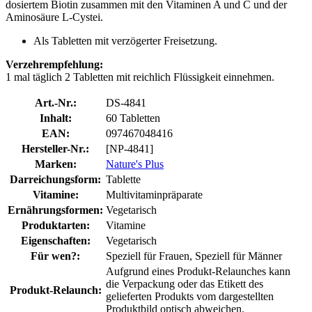
dosiertem Biotin zusammen mit den Vitaminen A und C und der
Aminosäure L-Cystei.
Als Tabletten mit verzögerter Freisetzung.
Verzehrempfehlung:
1 mal täglich 2 Tabletten mit reichlich Flüssigkeit einnehmen.
Art.-Nr.:
DS-4841
Inhalt:
60 Tabletten
EAN:
097467048416
Hersteller-Nr.:
[NP-4841]
Marken:
Nature's Plus
Darreichungsform:
Tablette
Vitamine:
Multivitaminpräparate
Ernährungsformen:
Vegetarisch
Produktarten:
Vitamine
Eigenschaften:
Vegetarisch
Für wen?:
Speziell für Frauen, Speziell für Männer
Aufgrund eines Produkt-Relaunches kann
die Verpackung oder das Etikett des
Produkt-Relaunch:
gelieferten Produkts vom dargestellten
Produktbild optisch abweichen.