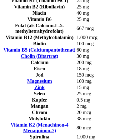
Vitamin B1 (Thiamin HCI)
25 mg
Vitamin B2 (Riboflavin)
25 mg
Niacin
40 mg
Vitamin B6
25 mg
Folat (als Calcium-L-5-
667 mcg
methyltetrahydrofolat)
Vitamin B12 (Methylcobalamin)
1.000 mcg
Biotin
100 mcg
Vitamin B5 (Calciumpantothenat)
60 mg
Cholin (Bitartrat)
30 mg
Calcium
200 mg
Eisen
18 mg
Jod
150 mcg
Magnesium
100 mg
Zink
15 mg
Selen
25 mcg
Kupfer
0,5 mg
Mangan
2 mg
Chrom
20 mcg
Molybdän
38 mcg
Vitamin K2 (Menachinon-4
80 mcg
Menaquinon-7)
Spirulina
1.000 mg