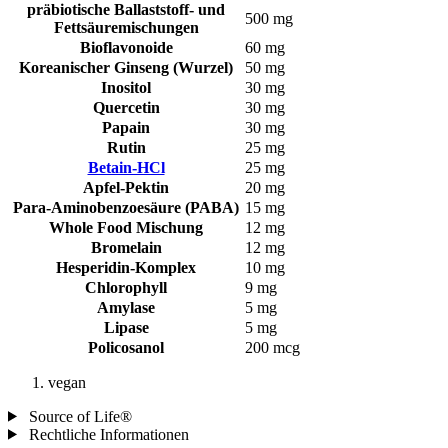
präbiotische Ballaststoff- und
500 mg
Fettsäuremischungen
Bioflavonoide
60 mg
Koreanischer Ginseng (Wurzel)
50 mg
Inositol
30 mg
Quercetin
30 mg
Papain
30 mg
Rutin
25 mg
Betain-HCl
25 mg
Apfel-Pektin
20 mg
Para-Aminobenzoesäure (PABA)
15 mg
Whole Food Mischung
12 mg
Bromelain
12 mg
Hesperidin-Komplex
10 mg
Chlorophyll
9 mg
Amylase
5 mg
Lipase
5 mg
Policosanol
200 mcg
vegan
Source of Life®
Rechtliche Informationen