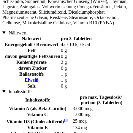
Schisandra, Sonnenhut, Koreanischer Ginseng (Wurzel), Thymian,
Liguster, Astragalus, Vollwertmischung Omega-Fettsäuren, Pektin,
Magnesiumstearat, Siliciumdioxid, Dicalciumphosphat,
Pharmazeutische Glasur, Reiskleie, Stearinsäure, Octacosanol,
Cellulose, Mikrokristalline Cellulose, Vitamin B10 (PABA)
Nährwert
Nährwert
pro 3 Tabletten
Energiegehalt / Brennwert
42 / 10 kj / kcal
Fett
0 g
davon gesättigte Fettsäuren
0 g
Kohlenhydrate
2 g
davon Zucker
0 g
Ballaststoffe
1 g
Eiweiß
1 g
Salz
0 g
Inhaltsstoffe
pro max. Tagesdosis/-
Inhaltsstoffe
portion (3 Tabletten)
Vitamin A (als Beta-Carotin)
3.000 mcg
Vitamin C
1.000 mg
[1]
25 mcg
Vitamin D3 (Cholecalciferol)
Vitamin E
134 mg