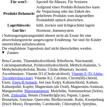
Für wen?:
Speziell für Männer, Für Senioren
Aufgrund eines Produkt-Relaunches kann
die Verpackung oder das Etikett des
Produkt-Relaunch:
gelieferten Produkts vom dargestellten
Produktbild optisch abweichen.
Lagerhinweis:
kühl, trocken und lichtgeschützt lagern
Gut für:
Hormone, Immunsystem
i
Nahrungsergänzungsmittel dienen nicht als Ersatz für eine
abwechslungsreiche ausgewogene Ernährung. Sie sind für Kinder
unerreichbar aufzubewahren.
Die empfohlene Tagesdosis darf nicht überschritten werden.
Zutaten
Beta-Carotin, Thiaminhydrochlorid, Riboflavin, Niacinamid,
Calciumpantothenat, Pyridoxinhydrochlorid, Methylcobalamin, 5-
Methyltetrahydrofolat, Biotin, Cholin (Bitartrat), Inositol,
Ascorbinsäure, Vitamin D3 (Cholecalciferol),
Vitamin E (D-Alpha-
Tocopherolsuccinat)
, Vitamin K2, Calcium, Chrom(III)-chlorid,
Eisen,
Eisen-II-­fumarat
, Jod (aus Kelp), Kaliumchlorid, Kalium,
Kaliumjodid, Kupfer, Magnesium (als Oxid), Magnesium-Aminoat,
Mangansulfat,
Manganaminoat
, Molybdän, Natriumselenat (Selen),
Zink,
Zinksulfat
, Betain (Trimethylglycin), Papain, Lipase,
Bromelain, Amylase, Quercetin, Bioflavonoide, Rutin, Knorpeltang
(Irisch Moos), Hesperidin, Carotinoide, Chlorophyll, Spirulina,