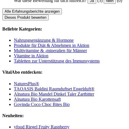
War diese Bewertung für dich hilfreich?
(3)
(0)
Ja
Nein
Alle Erfahrungsberichte anzeigen
Dieses Produkt bewerten
Beliebte Kategorien:
Nahrungsergänzung & Hormone
Produkte für Diät & Abnehmen in Aktion
Multivitamine & -mineralien für Männer
Vitamine in Aktion
Tabletten zur Unterstützung des Immunsystems
VitalAbo entdecken:
NaturesPlus®
TAOASIS Baldini Raumduftset Engelduft®
Alnatura Bio Mandel Dinkel Taler Zartbitter
Alnatura Bio Karottensaft
Govinda Coco Choc Bites Bio
Neuheiten:
yfood Riegel Fruity Raspberry