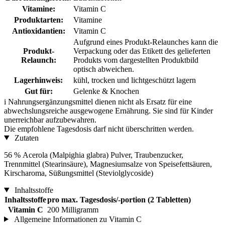
Vitamine:
Vitamin C
Produktarten:
Vitamine
Antioxidantien:
Vitamin C
Aufgrund eines Produkt-Relaunches kann die
Produkt-
Verpackung oder das Etikett des gelieferten
Relaunch:
Produkts vom dargestellten Produktbild
optisch abweichen.
Lagerhinweis:
kühl, trocken und lichtgeschützt lagern
Gut für:
Gelenke & Knochen
i
Nahrungsergänzungsmittel dienen nicht als Ersatz für eine
abwechslungsreiche ausgewogene Ernährung. Sie sind für Kinder
unerreichbar aufzubewahren.
Die empfohlene Tagesdosis darf nicht überschritten werden.
Zutaten
56 % Acerola (Malpighia glabra) Pulver, Traubenzucker,
Trennmittel (Stearinsäure), Magnesiumsalze von Speisefettsäuren,
Kirscharoma, Süßungsmittel (Steviolglycoside)
Inhaltsstoffe
Inhaltsstoffe
pro max. Tagesdosis/-portion (2 Tabletten)
Vitamin C
200 Milligramm
Allgemeine Informationen zu Vitamin C