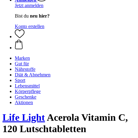
Jetzt anmelden
Bist du
neu hier?
Konto erstellen
Marken
Gut für
Nährstoffe
Diät & Abnehmen
Sport
Lebensmittel
Körperpflege
Geschenke
Aktionen
Life Light
Acerola Vitamin C,
120 Lutschtabletten