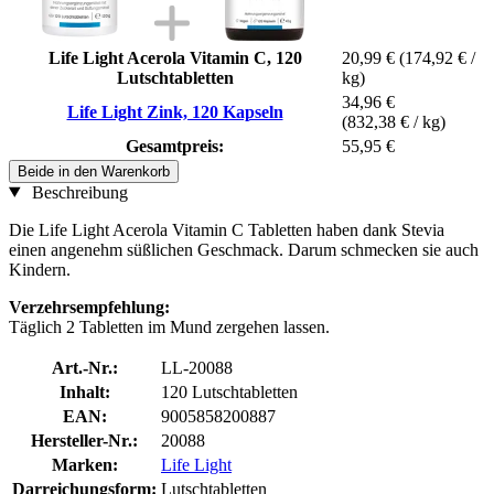
Life Light Acerola Vitamin C, 120
20,99 €
(174,92 € /
Lutschtabletten
kg)
34,96 €
Life Light Zink, 120 Kapseln
(832,38 € / kg)
Gesamtpreis:
55,95 €
Beide in den Warenkorb
Beschreibung
Die Life Light Acerola Vitamin C Tabletten haben dank Stevia
einen angenehm süßlichen Geschmack. Darum schmecken sie auch
Kindern.
Verzehrsempfehlung:
Täglich 2 Tabletten im Mund zergehen lassen.
Art.-Nr.:
LL-20088
Inhalt:
120 Lutschtabletten
EAN:
9005858200887
Hersteller-Nr.:
20088
Marken:
Life Light
Darreichungsform:
Lutschtabletten