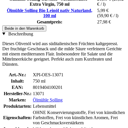
Extra Virgin, 750 ml
€ / l)
Ölmühle Solling Bio Leinöl nativ Naturland,
5,99 €
100 ml
(59,90 € / l)
Gesamtpreis:
27,98 €
Beide in den Warenkorb
Beschreibung
Dieses Olivenöl wird aus süditalienischen Früchten kaltgepresst.
Der fruchtige Geschmack und die milde Säure verfeinern Gerichte
mit einem mediterranen Flair. Insbesondere für Salate und die
Mittelmeerküche geeignet. Perfekt auch zum Kurzbraten und
Dünsten.
Art.-Nr.:
XPI-OES-13071
Inhalt:
750 ml
EAN:
8019404100201
Hersteller-Nr.:
13071
Marken:
Ölmühle Solling
Produktarten:
Lebensmittel
OHNE Konservierungsstoffe, Frei von künstlichen
Eigenschaften:
Farbstoffen, Frei von künstlichen Aromen, Frei
von Geschmacksverstärkern