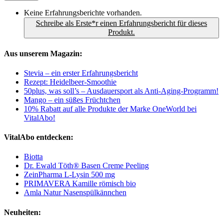
Keine Erfahrungsberichte vorhanden.
Schreibe als Erste*r einen Erfahrungsbericht für dieses
Produkt.
Aus unserem Magazin:
Stevia – ein erster Erfahrungsbericht
Rezept: Heidelbeer-Smoothie
50plus, was soll’s – Ausdauersport als Anti-Aging-Programm!
Mango – ein süßes Früchtchen
10% Rabatt auf alle Produkte der Marke OneWorld bei
VitalAbo!
VitalAbo entdecken:
Biotta
Dr. Ewald Töth® Basen Creme Peeling
ZeinPharma L-Lysin 500 mg
PRIMAVERA Kamille römisch bio
Amla Natur Nasenspülkännchen
Neuheiten: