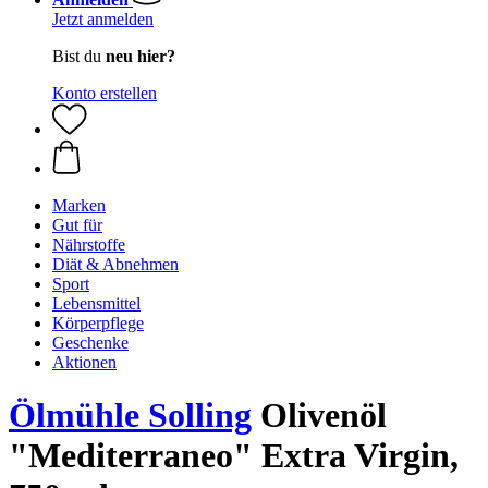
Jetzt anmelden
Bist du
neu hier?
Konto erstellen
Marken
Gut für
Nährstoffe
Diät & Abnehmen
Sport
Lebensmittel
Körperpflege
Geschenke
Aktionen
Ölmühle Solling
Olivenöl
"Mediterraneo" Extra Virgin,