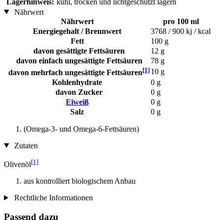
Lagerhinweis:
kühl, trocken und lichtgeschützt lagern
Nährwert
Nährwert
pro 100 ml
Energiegehalt / Brennwert
3768 / 900 kj / kcal
Fett
100 g
davon gesättigte Fettsäuren
12 g
davon einfach ungesättigte Fettsäuren
78 g
[1]
10 g
davon mehrfach ungesättigte Fettsäuren
Kohlenhydrate
0 g
davon Zucker
0 g
Eiweiß
0 g
Salz
0 g
(Omega-3- und Omega-6-Fettsäuren)
Zutaten
[1]
Olivenöl
aus kontrolliert biologischem Anbau
Rechtliche Informationen
Passend dazu