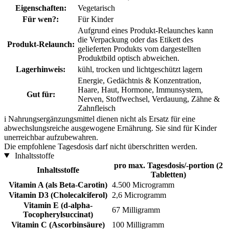
Eigenschaften:
Vegetarisch
Für wen?:
Für Kinder
Aufgrund eines Produkt-Relaunches kann
die Verpackung oder das Etikett des
Produkt-Relaunch:
gelieferten Produkts vom dargestellten
Produktbild optisch abweichen.
Lagerhinweis:
kühl, trocken und lichtgeschützt lagern
Energie, Gedächtnis & Konzentration,
Haare, Haut, Hormone, Immunsystem,
Gut für:
Nerven, Stoffwechsel, Verdauung, Zähne &
Zahnfleisch
i
Nahrungsergänzungsmittel dienen nicht als Ersatz für eine
abwechslungsreiche ausgewogene Ernährung. Sie sind für Kinder
unerreichbar aufzubewahren.
Die empfohlene Tagesdosis darf nicht überschritten werden.
Inhaltsstoffe
pro max. Tagesdosis/-portion (2
Inhaltsstoffe
Tabletten)
Vitamin A (als Beta-Carotin)
4.500 Microgramm
Vitamin D3 (Cholecalciferol)
2,6 Microgramm
Vitamin E (d-alpha-
67 Milligramm
Tocopherylsuccinat)
Vitamin C (Ascorbinsäure)
100 Milligramm