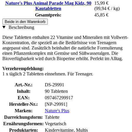
Nature's Plus Animal Parade Mag Kidz, 90
15,99 €
Kautabletten
(99,94 € / kg)
Gesamtpreis:
45,85 €
Beide in den Warenkorb
Beschreibung
Diese Tabletten enthalten 22 Vitamine und Mineralien mit Vollwert-
Konzentration, die speziell an die Bedürfnisse von Teenagern
angepasst sind. Zusätzlich beinhaltet die natürliche Formulierung
einen Pflanzenkomplex mit Gemüse und Süßwasseralgen. Die
Bioverfügbarkeit wird durch Bioperine erhöht. Perfekt im Alltag.
Verzehrempfehlung:
1 x täglich 2 Tabletten einnehmen. Für Teenager.
Art.-Nr.:
DS-29991
Inhalt:
90 Tabletten
EAN:
097467299917
Hersteller-Nr.:
[NP-29991]
Marken:
Nature's Plus
Darreichungsform:
Tablette
Ernährungsformen:
Vegetarisch
Produktarten:
Kindervitamine, Multis