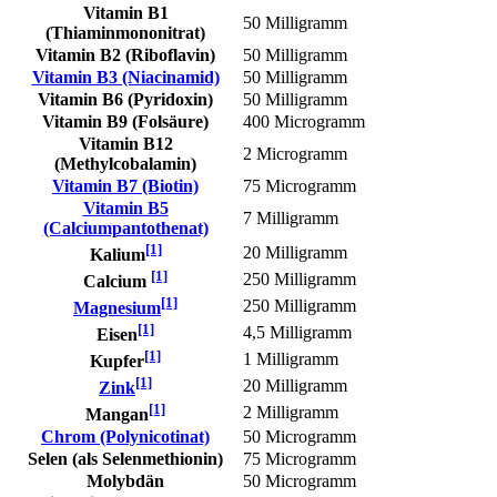
Vitamin B1
50 Milligramm
(Thiaminmononitrat)
Vitamin B2 (Riboflavin)
50 Milligramm
Vitamin B3 (Niacinamid)
50 Milligramm
Vitamin B6 (Pyridoxin)
50 Milligramm
Vitamin B9 (Folsäure)
400 Microgramm
Vitamin B12
2 Microgramm
(Methylcobalamin)
Vitamin B7 (Biotin)
75 Microgramm
Vitamin B5
7 Milligramm
(Calciumpantothenat)
[1]
20 Milligramm
Kalium
[1]
250 Milligramm
Calcium
[1]
250 Milligramm
Magnesium
[1]
4,5 Milligramm
Eisen
[1]
1 Milligramm
Kupfer
[1]
20 Milligramm
Zink
[1]
2 Milligramm
Mangan
Chrom (Polynicotinat)
50 Microgramm
Selen (als Selenmethionin)
75 Microgramm
Molybdän
50 Microgramm