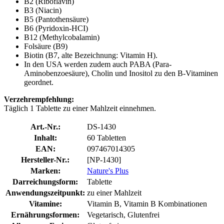
B2 (Riboflavin)
B3 (Niacin)
B5 (Pantothensäure)
B6 (Pyridoxin-HCI)
B12 (Methylcobalamin)
Folsäure (B9)
Biotin (B7, alte Bezeichnung: Vitamin H).
In den USA werden zudem auch PABA (Para-
Aminobenzoesäure), Cholin und Inositol zu den B-Vitaminen
geordnet.
Verzehrempfehlung:
Täglich 1 Tablette zu einer Mahlzeit einnehmen.
Art.-Nr.:
DS-1430
Inhalt:
60 Tabletten
EAN:
097467014305
Hersteller-Nr.:
[NP-1430]
Marken:
Nature's Plus
Darreichungsform:
Tablette
Anwendungszeitpunkt:
zu einer Mahlzeit
Vitamine:
Vitamin B, Vitamin B Kombinationen
Ernährungsformen:
Vegetarisch, Glutenfrei