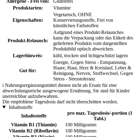
Allergene - Frei von:
Glutenfrei
Produktarten:
Vitamine
Vegetarisch, OHNE
Eigenschaften:
Konservierungsstoffe, Frei von
künstlichen Farbstoffen
Aufgrund eines Produkt-Relaunches
kann die Verpackung oder das Etikett des
Produkt-Relaunch:
gelieferten Produkts vom dargestellten
Produktbild optisch abweichen.
Lagerhinweis:
kühl, trocken und lichtgeschützt lagern
Energie, Gegen Stress - Entspannung,
Haare, Haut, Herz & Kreislauf, Leber &
Gut für:
Reinigung, Nerven, Stoffwechsel, Gegen
Stress - Stresstoleranz
i
Nahrungsergänzungsmittel dienen nicht als Ersatz für eine
abwechslungsreiche ausgewogene Ernährung. Sie sind für Kinder
unerreichbar aufzubewahren.
Die empfohlene Tagesdosis darf nicht überschritten werden.
Inhaltsstoffe
pro max. Tagesdosis/-portion (1
Inhaltsstoffe
Tabl.)
Vitamin B1 (Thiamin)
100 Milligramm
Vitamin B2 (Riboflavin)
100 Milligramm
Vitamin B3 (Niacin)
100 Milligramm