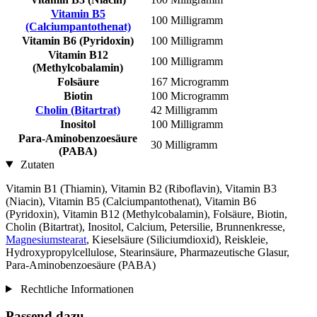
Vitamin B5
100 Milligramm
(Calciumpantothenat)
Vitamin B6 (Pyridoxin)
100 Milligramm
Vitamin B12
100 Milligramm
(Methylcobalamin)
Folsäure
167 Microgramm
Biotin
100 Microgramm
Cholin (Bitartrat)
42 Milligramm
Inositol
100 Milligramm
Para-Aminobenzoesäure
30 Milligramm
(PABA)
Zutaten
Vitamin B1 (Thiamin), Vitamin B2 (Riboflavin), Vitamin B3
(Niacin), Vitamin B5 (Calciumpantothenat), Vitamin B6
(Pyridoxin), Vitamin B12 (Methylcobalamin), Folsäure, Biotin,
Cholin (Bitartrat), Inositol, Calcium, Petersilie, Brunnenkresse,
Magnesiumstearat
, Kieselsäure (Siliciumdioxid), Reiskleie,
Hydroxypropylcellulose, Stearinsäure, Pharmazeutische Glasur,
Para-Aminobenzoesäure (PABA)
Rechtliche Informationen
Passend dazu