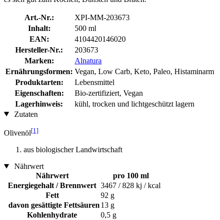
Art.-Nr.:
XPI-MM-203673
Inhalt:
500 ml
EAN:
4104420146020
Hersteller-Nr.:
203673
Marken:
Alnatura
Ernährungsformen:
Vegan, Low Carb, Keto, Paleo, Histaminarm
Produktarten:
Lebensmittel
Eigenschaften:
Bio-zertifiziert, Vegan
Lagerhinweis:
kühl, trocken und lichtgeschützt lagern
Zutaten
[1]
Olivenöl
aus biologischer Landwirtschaft
Nährwert
Nährwert
pro 100 ml
Energiegehalt / Brennwert
3467 / 828 kj / kcal
Fett
92 g
davon gesättigte Fettsäuren
13 g
Kohlenhydrate
0,5 g