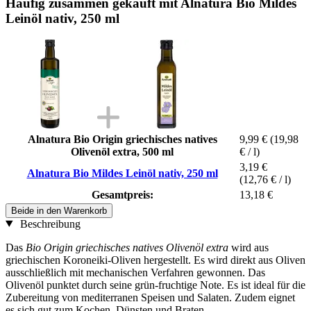
Häufig zusammen gekauft mit Alnatura Bio Mildes
Leinöl nativ, 250 ml
Alnatura Bio Origin griechisches natives
9,99 €
(19,98
Olivenöl extra, 500 ml
€ / l)
3,19 €
Alnatura Bio Mildes Leinöl nativ, 250 ml
(12,76 € / l)
Gesamtpreis:
13,18 €
Beide in den Warenkorb
Beschreibung
Das
Bio Origin griechisches natives Olivenöl extra
wird aus
griechischen Koroneiki-Oliven hergestellt. Es wird direkt aus Oliven
ausschließlich mit mechanischen Verfahren gewonnen. Das
Olivenöl punktet durch seine grün-fruchtige Note. Es ist ideal für die
Zubereitung von mediterranen Speisen und Salaten. Zudem eignet
es sich gut zum Kochen, Dünsten und Braten.