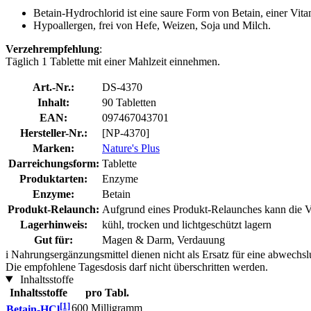
Betain-Hydrochlorid ist eine saure Form von Betain, einer Vit
Hypoallergen, frei von Hefe, Weizen, Soja und Milch.
Verzehrempfehlung
:
Täglich 1 Tablette mit einer Mahlzeit einnehmen.
Art.-Nr.:
DS-4370
Inhalt:
90 Tabletten
EAN:
097467043701
Hersteller-Nr.:
[NP-4370]
Marken:
Nature's Plus
Darreichungsform:
Tablette
Produktarten:
Enzyme
Enzyme:
Betain
Produkt-Relaunch:
Aufgrund eines Produkt-Relaunches kann die Ve
Lagerhinweis:
kühl, trocken und lichtgeschützt lagern
Gut für:
Magen & Darm, Verdauung
i
Nahrungsergänzungsmittel dienen nicht als Ersatz für eine abwechs
Die empfohlene Tagesdosis darf nicht überschritten werden.
Inhaltsstoffe
Inhaltsstoffe
pro Tabl.
[1]
600 Milligramm
Betain-HCl