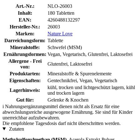
Art.-Nr.:
NLO-26003
Inhalt:
180 Tabletten
EAN:
4260488132297
Hersteller-Nr.:
26003
Marken:
Nature Love
Darreichungsform:
Tablette
Mineralstoffe:
Schwefel (MSM)
Ernährungsformen:
Vegan, Vegetarisch, Glutenfrei, Laktosefrei
Allergene - Frei
Glutenfrei, Laktosefrei
von:
Produktarten:
Mineralstoffe & Spurenelemente
Eigenschaften:
Gentechnikfrei, Vegan, Vegetarisch
kühl, trocken und lichtgeschützt lagern, kühl
Lagerhinweis:
und trocken lagern
Gut für:
Gelenke & Knochen
i
Nahrungsergänzungsmittel dienen nicht als Ersatz für eine
abwechslungsreiche ausgewogene Ernährung. Sie sind für Kinder
unerreichbar aufzubewahren.
Die empfohlene Tagesdosis darf nicht überschritten werden.
Zutaten
Methylsulfonylmethan (MSM)
, Acerola Extrakt-Pulver