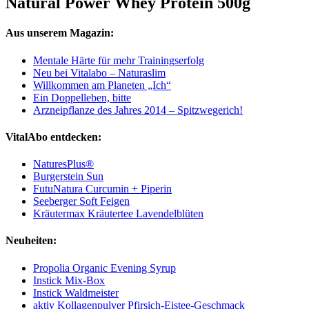
Natural Power Whey Protein 500g
Aus unserem Magazin:
Mentale Härte für mehr Trainingserfolg
Neu bei Vitalabo – Naturaslim
Willkommen am Planeten „Ich“
Ein Doppelleben, bitte
Arzneipflanze des Jahres 2014 – Spitzwegerich!
VitalAbo entdecken:
NaturesPlus®
Burgerstein Sun
FutuNatura Curcumin + Piperin
Seeberger Soft Feigen
Kräutermax Kräutertee Lavendelblüten
Neuheiten:
Propolia Organic Evening Syrup
Instick Mix-Box
Instick Waldmeister
aktiv Kollagenpulver Pfirsich-Eistee-Geschmack