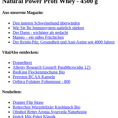
Natural Power Profi Whey - 4500 g
Aus unserem Magazin:
Den inneren Schweinehund überwinden
Wie Sie Ihr Immunsystem natürlich stärken
Der Darm - wichtiger als gedacht
Mango – ein süßes Früchtchen
Der Reishi-Pilz: Gesundheit und Anti-Aging seit 4000 Jahren
VitalAbo entdecken:
Doppelherz
Allergy Research Group® ParaMicrocidin 125
BioKing Flockenmischung Bio
Peeroton BCAA Kapseln
Orthica Folsäure Foliumzuur - 800
Neuheiten:
Dopper Flip Straw
Retterchen Wurzelelixier Knoblauch Bio
Obsthof Retter Aronia Ayurveda Naturhonig
Instick Mix-Paket Klassik