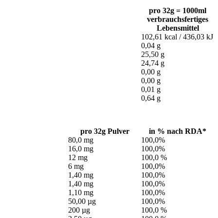
pro 32g = 1000ml
verbrauchsfertiges
Lebensmittel
102,61 kcal / 436,03 kJ
0,04 g
25,50 g
24,74 g
0,00 g
0,00 g
0,01 g
0,64 g
pro 32g Pulver
in % nach RDA*
80,0 mg
100,0%
16,0 mg
100,0%
12 mg
100,0 %
6 mg
100,0%
1,40 mg
100,0%
1,40 mg
100,0%
1,10 mg
100,0%
50,00 µg
100,0%
200 µg
100,0 %