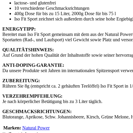
​lactose- und glutenfrei
10 verschiedene Geschmacksrichtungen
400g Dose für bis zu 15 Liter, 2000g Dose für bis 75 l
Iso Fit Sport zeichnet sich außerdem durch seine hohe Ergiebigk
ENERGYTIPP:
Bereitet man Iso Fit Sport gemeinsam mit dem aus der Natural Pow
Sportarten (Rad-, und Laufsport) viel Gewicht sowie Platz und versor
QUALITÄTSHINWEIS:
Auf Grund der hohen Qualität der Inhaltsstoffe sowie seiner hervorr
ANTI-DOPING-GARANTIE:
Da unsere Produkte seit Jahren im internationalen Spitzensport verwe
ZUBEREITUNG:
Rühren Sie 8g (entspricht ca. 2 gehäuften Teelöffel) Iso Fit Sport in 1
VERZEHREMPFEHLUNG:
Je nach körperlicher Betätigung bis zu 3 Liter täglich.
GESCHMACKSRICHTUNGEN:
Blutorange, Aprikose, Schw. Johannisbeere, Kirsch, Grüne Melone, H
Marken:
Natural Power