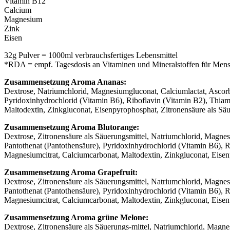
Vitamin B12
Calcium
Magnesium
Zink
Eisen
32g Pulver = 1000ml verbrauchsfertiges Lebensmittel
*RDA = empf. Tagesdosis an Vitaminen und Mineralstoffen für Men
Zusammensetzung Aroma Ananas:
Dextrose, Natriumchlorid, Magnesiumgluconat, Calciumlactat, Ascorb
Pyridoxinhydrochlorid (Vitamin B6), Riboflavin (Vitamin B2), Thiam
Maltodextin, Zinkgluconat, Eisenpyrophosphat, Zitronensäure als Säu
Zusammensetzung Aroma Blutorange:
Dextrose, Zitronensäure als Säuerungsmittel, Natriumchlorid, Magne
Pantothenat (Pantothensäure), Pyridoxinhydrochlorid (Vitamin B6), 
Magnesiumcitrat, Calciumcarbonat, Maltodextin, Zinkgluconat, Eisenp
Zusammensetzung Aroma Grapefruit:
Dextrose, Zitronensäure als Säuerungsmittel, Natriumchlorid, Magne
Pantothenat (Pantothensäure), Pyridoxinhydrochlorid (Vitamin B6), 
Magnesiumcitrat, Calciumcarbonat, Maltodextin, Zinkgluconat, Eisenp
Zusammensetzung Aroma grüne Melone:
Dextrose, Zitronensäure als Säuerungs-mittel, Natriumchlorid, Magn