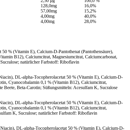
2,50 µg
100,0 %
128,0mg
16,0%
57,00mg
15,2%
4,00mg
40,0%
4,00mg
28,0%
t 50 % (Vitamin E), Calcium-D-Pantothenat (Pantothensäure),
itamin B12), Calciumcitrat, Magnesiumcitrat, Calciumcarbonat,
ucralose; natürlicher Farbstoff: Riboflavin
(Niacin), DL-alpha-Tocopherolacetat 50 % (Vitamin E), Calcium-D-
otin, Cyanocobalamin 0,1 % (Vitamin B12), Calciumcitrat,
te Beete, Beta-Carotin; Süßungsmitteln: Acesulfam K, Sucralose
(Niacin), DL-alpha-Tocopherolacetat 50 % (Vitamin E), Calcium-D-
otin, Cyanocobalamin 0,1 % (Vitamin B12), Calciumcitrat,
lfam K, Sucralose; natürlicher Farbstoff: Riboflavin
 (Niacin), DL-alpha-Tocopherolacetat 50 % (Vitamin E), Calcium-D-