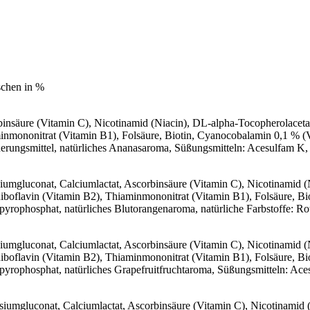
schen in %
insäure (Vitamin C), Nicotinamid (Niacin), DL-alpha-Tocopherolaceta
inmononitrat (Vitamin B1), Folsäure, Biotin, Cyanocobalamin 0,1 % (V
erungsmittel, natürliches Ananasaroma, Süßungsmitteln: Acesulfam K, S
siumgluconat, Calciumlactat, Ascorbinsäure (Vitamin C), Nicotinamid 
Riboflavin (Vitamin B2), Thiaminmononitrat (Vitamin B1), Folsäure, Bi
yrophosphat, natürliches Blutorangenaroma, natürliche Farbstoffe: Ro
siumgluconat, Calciumlactat, Ascorbinsäure (Vitamin C), Nicotinamid 
Riboflavin (Vitamin B2), Thiaminmononitrat (Vitamin B1), Folsäure, Bi
yrophosphat, natürliches Grapefruitfruchtaroma, Süßungsmitteln: Acesu
esiumgluconat, Calciumlactat, Ascorbinsäure (Vitamin C), Nicotinamid