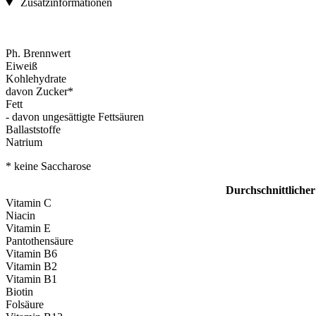
Zusatzinformationen
Ph. Brennwert
Eiweiß
Kohlehydrate
davon Zucker*
Fett
- davon ungesättigte Fettsäuren
Ballaststoffe
Natrium
* keine Saccharose
Durchschnittlicher
Vitamin C
Niacin
Vitamin E
Pantothensäure
Vitamin B6
Vitamin B2
Vitamin B1
Biotin
Folsäure