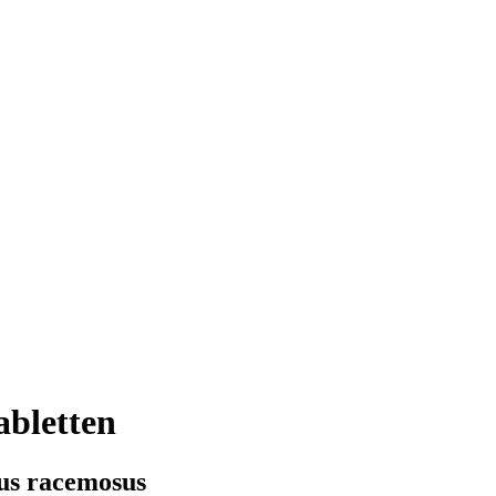
abletten
us racemosus