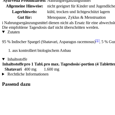
Ayurveda Produktarten:
Nahrungsergänzungsmittel
Allgemeine Hinweise:
nicht geeignet für Kinder und Jugendliche
Lagerhinweis:
kühl, trocken und lichtgeschützt lagern
Gut für:
Menopause, Zyklus & Menstruation
i
Nahrungsergänzungsmittel dienen nicht als Ersatz für eine abwechs
Die empfohlene Tagesdosis darf nicht überschritten werden.
Zutaten
[1]
95 % Indischer Spargel (Shatavari, Asparagus racemosus)
, 5 % Gu
aus kontrolliert biologischem Anbau
Inhaltsstoffe
Inhaltsstoffe
pro 1 Tabl.
pro max. Tagesdosis/-portion (4 Tablette
Shatavari
400 mg
1.600 mg
Rechtliche Informationen
Passend dazu