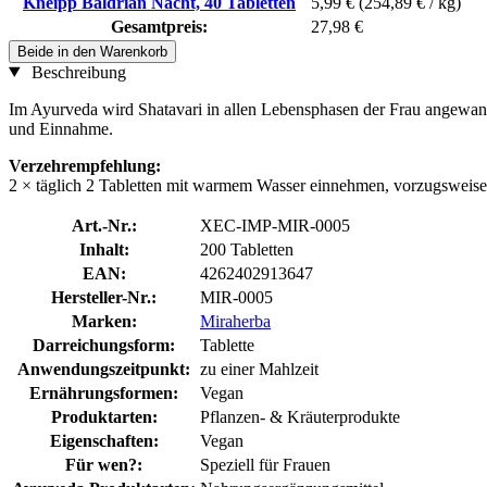
Kneipp Baldrian Nacht, 40 Tabletten
5,99 €
(254,89 € / kg)
Gesamtpreis:
27,98 €
Beide in den Warenkorb
Beschreibung
Im Ayurveda wird Shatavari in allen Lebensphasen der Frau angewand
und Einnahme.
Verzehrempfehlung:
2 × täglich 2 Tabletten mit warmem Wasser einnehmen, vorzugsweise
Art.-Nr.:
XEC-IMP-MIR-0005
Inhalt:
200 Tabletten
EAN:
4262402913647
Hersteller-Nr.:
MIR-0005
Marken:
Miraherba
Darreichungsform:
Tablette
Anwendungszeitpunkt:
zu einer Mahlzeit
Ernährungsformen:
Vegan
Produktarten:
Pflanzen- & Kräuterprodukte
Eigenschaften:
Vegan
Für wen?:
Speziell für Frauen