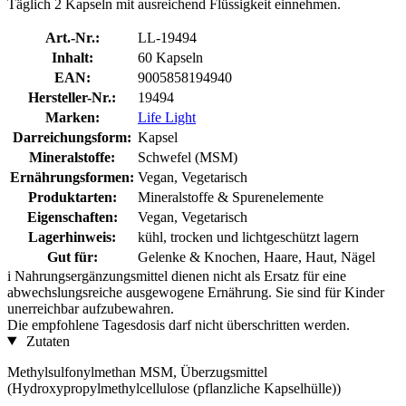
Täglich 2 Kapseln mit ausreichend Flüssigkeit einnehmen.
Art.-Nr.:
LL-19494
Inhalt:
60 Kapseln
EAN:
9005858194940
Hersteller-Nr.:
19494
Marken:
Life Light
Darreichungsform:
Kapsel
Mineralstoffe:
Schwefel (MSM)
Ernährungsformen:
Vegan, Vegetarisch
Produktarten:
Mineralstoffe & Spurenelemente
Eigenschaften:
Vegan, Vegetarisch
Lagerhinweis:
kühl, trocken und lichtgeschützt lagern
Gut für:
Gelenke & Knochen, Haare, Haut, Nägel
i
Nahrungsergänzungsmittel dienen nicht als Ersatz für eine
abwechslungsreiche ausgewogene Ernährung. Sie sind für Kinder
unerreichbar aufzubewahren.
Die empfohlene Tagesdosis darf nicht überschritten werden.
Zutaten
Methylsulfonylmethan MSM, Überzugsmittel
(Hydroxypropylmethylcellulose (pflanzliche Kapselhülle))