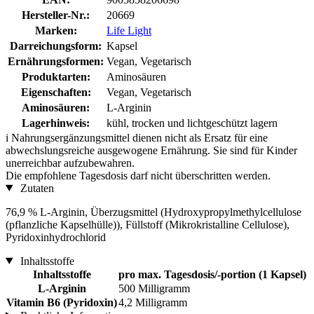
Hersteller-Nr.:
20669
Marken:
Life Light
Darreichungsform:
Kapsel
Ernährungsformen:
Vegan, Vegetarisch
Produktarten:
Aminosäuren
Eigenschaften:
Vegan, Vegetarisch
Aminosäuren:
L-Arginin
Lagerhinweis:
kühl, trocken und lichtgeschützt lagern
i
Nahrungsergänzungsmittel dienen nicht als Ersatz für eine
abwechslungsreiche ausgewogene Ernährung. Sie sind für Kinder
unerreichbar aufzubewahren.
Die empfohlene Tagesdosis darf nicht überschritten werden.
Zutaten
76,9 % L-Arginin, Überzugsmittel (Hydroxypropylmethylcellulose
(pflanzliche Kapselhülle)), Füllstoff (Mikrokristalline Cellulose),
Pyridoxinhydrochlorid
Inhaltsstoffe
Inhaltsstoffe
pro max. Tagesdosis/-portion (1 Kapsel)
L-Arginin
500 Milligramm
Vitamin B6 (Pyridoxin)
4,2 Milligramm