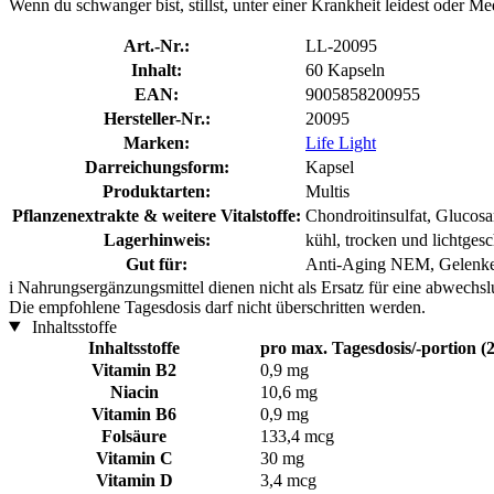
Wenn du schwanger bist, stillst, unter einer Krankheit leidest oder
Art.-Nr.:
LL-20095
Inhalt:
60 Kapseln
EAN:
9005858200955
Hersteller-Nr.:
20095
Marken:
Life Light
Darreichungsform:
Kapsel
Produktarten:
Multis
Pflanzenextrakte & weitere Vitalstoffe:
Chondroitinsulfat, Glucosa
Lagerhinweis:
kühl, trocken und lichtgesc
Gut für:
Anti-Aging NEM, Gelenke
i
Nahrungsergänzungsmittel dienen nicht als Ersatz für eine abwechs
Die empfohlene Tagesdosis darf nicht überschritten werden.
Inhaltsstoffe
Inhaltsstoffe
pro max. Tagesdosis/-portion (
Vitamin B2
0,9 mg
Niacin
10,6 mg
Vitamin B6
0,9 mg
Folsäure
133,4 mcg
Vitamin C
30 mg
Vitamin D
3,4 mcg