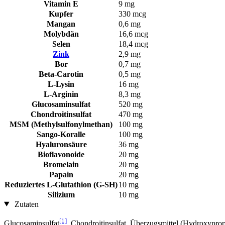
Vitamin E
9 mg
Kupfer
330 mcg
Mangan
0,6 mg
Molybdän
16,6 mcg
Selen
18,4 mcg
Zink
2,9 mg
Bor
0,7 mg
Beta-Carotin
0,5 mg
L-Lysin
16 mg
L-Arginin
8,3 mg
Glucosaminsulfat
520 mg
Chondroitinsulfat
470 mg
MSM (Methylsulfonylmethan)
100 mg
Sango-Koralle
100 mg
Hyaluronsäure
36 mg
Bioflavonoide
20 mg
Bromelain
20 mg
Papain
20 mg
Reduziertes L-Glutathion (G-SH)
10 mg
Silizium
10 mg
Zutaten
[1]
Glucosaminsulfat
, Chondroitinsulfat, Überzugsmittel (Hydroxypro