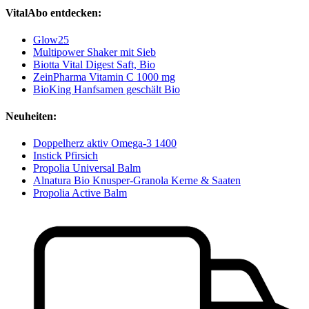
VitalAbo entdecken:
Glow25
Multipower Shaker mit Sieb
Biotta Vital Digest Saft, Bio
ZeinPharma Vitamin C 1000 mg
BioKing Hanfsamen geschält Bio
Neuheiten:
Doppelherz aktiv Omega-3 1400
Instick Pfirsich
Propolia Universal Balm
Alnatura Bio Knusper-Granola Kerne & Saaten
Propolia Active Balm