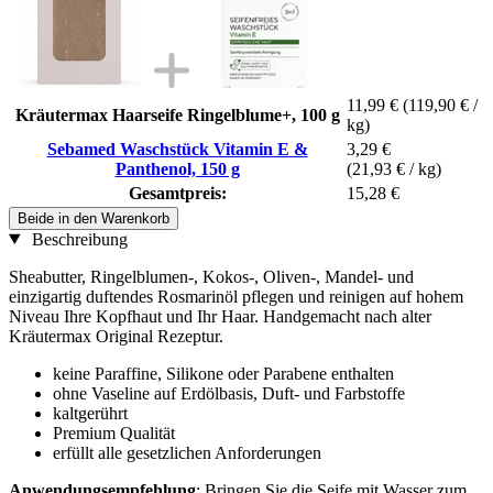
11,99 €
(119,90 € /
Kräutermax Haarseife Ringelblume+, 100 g
kg)
Sebamed Waschstück Vitamin E &
3,29 €
Panthenol, 150 g
(21,93 € / kg)
Gesamtpreis:
15,28 €
Beide in den Warenkorb
Beschreibung
Sheabutter, Ringelblumen-, Kokos-, Oliven-, Mandel- und
einzigartig duftendes Rosmarinöl pflegen und reinigen auf hohem
Niveau Ihre Kopfhaut und Ihr Haar. Handgemacht nach alter
Kräutermax Original Rezeptur.
keine Paraffine, Silikone oder Parabene enthalten
ohne Vaseline auf Erdölbasis, Duft- und Farbstoffe
kaltgerührt
Premium Qualität
erfüllt alle gesetzlichen Anforderungen
Anwendungsempfehlung
: Bringen Sie die Seife mit Wasser zum