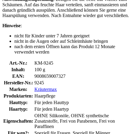
Schäumen. Auf das feuchte Haar verteilen, sanft einmassieren und
danach gründlich ausspülen. Anschließend können Sie gerne eine
Haarspülung verwenden. Nach Entnahme wieder gut verschließen.
Hinweise
:
nicht für Kinder unter 7 Jahren geeignet
nicht in die Augen oder auf Schleimhäute bringen
nach dem ersten Öffnen kann das Produkt 12 Monate
verwendet werden
Art.-Nr.:
KM-9245
Inhalt:
100 g
EAN:
9008659007327
Hersteller-Nr.:
9245
Marken:
Kräutermax
Produktarten:
Haarpflege
Hauttyp:
Für jeden Hauttyp
Haartyp:
Für jeden Haartyp
OHNE Silikonöle, OHNE synthetische
Eigenschaften:
Zusatzstoffe, Frei von Parabenen, Frei von
Paraffinen
Für wen?:
Speziell für Frauen, Speziell für Männer