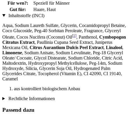
Für wen?:
Speziell für Männer
Gut für:
Haare, Haut
Inhaltsstoffe (INCI)
Aqua, Sodium Laureth Sulfate, Glycerin, Cocamidopropyl Betaine,
Coco Glucoside, Peg-40 Sorbitan Peroleate, Fragrance, Glyceryl
[1]
Oleate, Cocos Nucifera (Coconut) Oil
, Panthenol,
Cymbopogon
Citratus Extract
, Paullinia Cupana Seed Extract, Juniperus
Mexicana Oil,
Citrus Aurantium Dulcis Peel Extract
,
Linalool
,
Limonene
, Sodium Anisate, Sodium Levulinate, Peg-18 Glyceryl
Oleate/ Cocoate, Glycol Distearate, Sodium Chloride, Citric Acid,
Maltodextrin, Hydroxypropyl Methylcellulose, Peg-14m, Sodium
Hydroxyde, Silicia, Glycerin Soja Oil, Hydrogenated Palm
Glycerides Citrate, Tocopherol (Vitamin E), CI 42090, CI 19140,
Caramel
aus kontrolliert biologischem Anbau
Rechtliche Informationen
Passend dazu