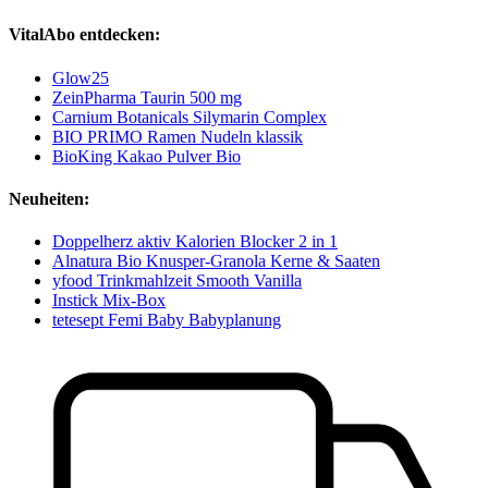
VitalAbo entdecken:
Glow25
ZeinPharma Taurin 500 mg
Carnium Botanicals Silymarin Complex
BIO PRIMO Ramen Nudeln klassik
BioKing Kakao Pulver Bio
Neuheiten:
Doppelherz aktiv Kalorien Blocker 2 in 1
Alnatura Bio Knusper-Granola Kerne & Saaten
yfood Trinkmahlzeit Smooth Vanilla
Instick Mix-Box
tetesept Femi Baby Babyplanung