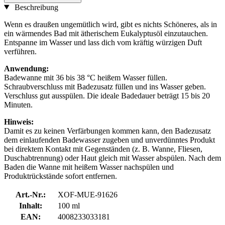
Beschreibung
Wenn es draußen ungemütlich wird, gibt es nichts Schöneres, als in
ein wärmendes Bad mit ätherischem Eukalyptusöl einzutauchen.
Entspanne im Wasser und lass dich vom kräftig würzigen Duft
verführen.
Anwendung:
Badewanne mit 36 bis 38 °C heißem Wasser füllen.
Schraubverschluss mit Badezusatz füllen und ins Wasser geben.
Verschluss gut ausspülen. Die ideale Badedauer beträgt 15 bis 20
Minuten.
Hinweis:
Damit es zu keinen Verfärbungen kommen kann, den Badezusatz
dem einlaufenden Badewasser zugeben und unverdünntes Produkt
bei direktem Kontakt mit Gegenständen (z. B. Wanne, Fliesen,
Duschabtrennung) oder Haut gleich mit Wasser abspülen. Nach dem
Baden die Wanne mit heißem Wasser nachspülen und
Produktrückstände sofort entfernen.
Art.-Nr.:
XOF-MUE-91626
Inhalt:
100 ml
EAN:
4008233033181