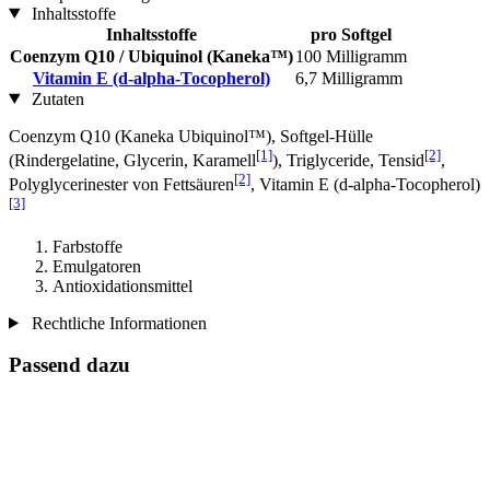
Inhaltsstoffe
Inhaltsstoffe
pro Softgel
Coenzym Q10 / Ubiquinol (Kaneka™)
100 Milligramm
Vitamin E (d-alpha-Tocopherol)
6,7 Milligramm
Zutaten
Coenzym Q10 (Kaneka Ubiquinol™), Softgel-Hülle
[1]
[2]
(Rindergelatine, Glycerin, Karamell
), Triglyceride, Tensid
,
[2]
Polyglycerinester von Fettsäuren
, Vitamin E (d-alpha-Tocopherol)
[3]
Farbstoffe
Emulgatoren
Antioxidationsmittel
Rechtliche Informationen
Passend dazu