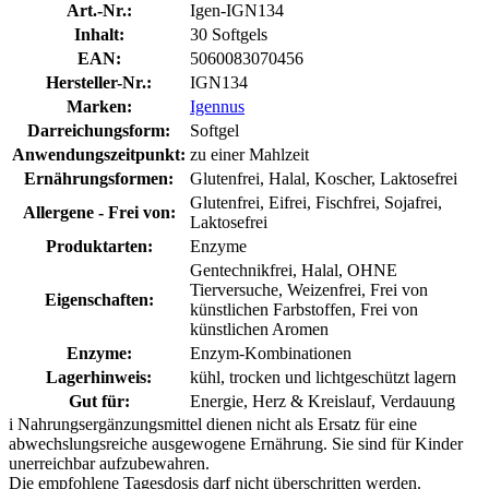
Art.-Nr.:
Igen-IGN134
Inhalt:
30 Softgels
EAN:
5060083070456
Hersteller-Nr.:
IGN134
Marken:
Igennus
Darreichungsform:
Softgel
Anwendungszeitpunkt:
zu einer Mahlzeit
Ernährungsformen:
Glutenfrei, Halal, Koscher, Laktosefrei
Glutenfrei, Eifrei, Fischfrei, Sojafrei,
Allergene - Frei von:
Laktosefrei
Produktarten:
Enzyme
Gentechnikfrei, Halal, OHNE
Tierversuche, Weizenfrei, Frei von
Eigenschaften:
künstlichen Farbstoffen, Frei von
künstlichen Aromen
Enzyme:
Enzym-Kombinationen
Lagerhinweis:
kühl, trocken und lichtgeschützt lagern
Gut für:
Energie, Herz & Kreislauf, Verdauung
i
Nahrungsergänzungsmittel dienen nicht als Ersatz für eine
abwechslungsreiche ausgewogene Ernährung. Sie sind für Kinder
unerreichbar aufzubewahren.
Die empfohlene Tagesdosis darf nicht überschritten werden.