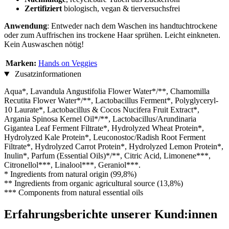
Zertifiziert
biologisch, vegan & tierversuchsfrei
Anwendung
: Entweder nach dem Waschen ins handtuchtrockene
oder zum Auffrischen ins trockene Haar sprühen. Leicht einkneten.
Kein Auswaschen nötig!
Marken:
Hands on Veggies
Zusatzinformationen
Aqua*, Lavandula Angustifolia Flower Water*/**, Chamomilla
Recutita Flower Water*/**, Lactobacillus Ferment*, Polyglyceryl-
10 Laurate*, Lactobacillus & Cocos Nucifera Fruit Extract*,
Argania Spinosa Kernel Oil*/**, Lactobacillus/Arundinaria
Gigantea Leaf Ferment Filtrate*, Hydrolyzed Wheat Protein*,
Hydrolyzed Kale Protein*, Leuconostoc/Radish Root Ferment
Filtrate*, Hydrolyzed Carrot Protein*, Hydrolyzed Lemon Protein*,
Inulin*, Parfum (Essential Oils)*/**, Citric Acid, Limonene***,
Citronellol***, Linalool***, Geraniol***.
* Ingredients from natural origin (99,8%)
** Ingredients from organic agricultural source (13,8%)
*** Components from natural essential oils
Erfahrungsberichte unserer Kund:innen