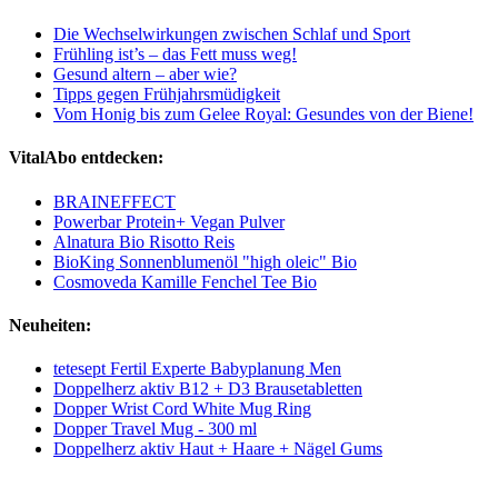
Die Wechselwirkungen zwischen Schlaf und Sport
Frühling ist’s – das Fett muss weg!
Gesund altern – aber wie?
Tipps gegen Frühjahrsmüdigkeit
Vom Honig bis zum Gelee Royal: Gesundes von der Biene!
VitalAbo entdecken:
BRAINEFFECT
Powerbar Protein+ Vegan Pulver
Alnatura Bio Risotto Reis
BioKing Sonnenblumenöl "high oleic" Bio
Cosmoveda Kamille Fenchel Tee Bio
Neuheiten:
tetesept Fertil Experte Babyplanung Men
Doppelherz aktiv B12 + D3 Brausetabletten
Dopper Wrist Cord White Mug Ring
Dopper Travel Mug - 300 ml
Doppelherz aktiv Haut + Haare + Nägel Gums