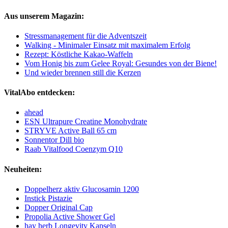
Aus unserem Magazin:
Stressmanagement für die Adventszeit
Walking - Minimaler Einsatz mit maximalem Erfolg
Rezept: Köstliche Kakao-Waffeln
Vom Honig bis zum Gelee Royal: Gesundes von der Biene!
Und wieder brennen still die Kerzen
VitalAbo entdecken:
ahead
ESN Ultrapure Creatine Monohydrate
STRYVE Active Ball 65 cm
Sonnentor Dill bio
Raab Vitalfood Coenzym Q10
Neuheiten:
Doppelherz aktiv Glucosamin 1200
Instick Pistazie
Dopper Original Cap
Propolia Active Shower Gel
hay herb Longevity Kapseln