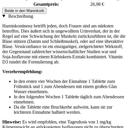
Gesamtpreis:
26,98 €
Beide in den Warenkorb
Beschreibung
Harninkontinenz betrifft jeden, doch Frauen sind am stärksten
betroffen. Dies äußert sich in ungewolltem Urinverlust, der in der
Regel auf eine Schwächung der Muskeln zurückzuführen ist, die die
Blase stützen (Damm und Schließmuskel), oder auf eine überaktive
Blase. Vessiconfiance ist ein einzigartiger, zielgerichteter Wirkstoff,
der Gegenstand zahlreicher wissenschaftlicher Studien war und
Soja-Isoflavone mit einem Kürbiskern-Extrakt kombiniert. Vitamin
D3 rundet die Formulierung ab.
Verzehrempfehlung:
In den ersten vier Wochen der Einnahme 1 Tablette zum
Frühstück und 1 zum Abendessen mit einem großen Glas
Wasser einnehmen.
In den folgenden Wochen 1 Tablette täglich zum Abendessen
einnehmen.
Da die Tablette eine Bruchkerbe aufweist, kann sie zur
leichteren Einnahme halbiert werden.
Hinweise:
Es wird empfohlen, eine Tagesdosis von 1 mg/kg
Körpergewicht an aglykonierten Isoflavonen nicht zu überschreiten.