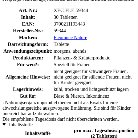
Art.-Nr.:
XEC-FLE-59344
Inhalt:
30 Tabletten
EAN:
3700211193443
Hersteller-Nr.:
59344
Marken:
Fleurance Nature
Darreichungsform:
Tablette
Anwendungszeitpunkt:
morgens, abends
Produktarten:
Pflanzen- & Kräuterprodukte
Für wen?:
Speziell für Frauen
nicht geeignet für schwangere Frauen,
Allgemeine Hinweise:
nicht geeignet für stillende Frauen, nicht
für Kinder geeignet
Lagerhinweis:
kühl, trocken und lichtgeschützt lagern
Gut für:
Blase & Nieren, Inkontinenz
i
Nahrungsergänzungsmittel dienen nicht als Ersatz für eine
abwechslungsreiche ausgewogene Ernährung. Sie sind für Kinder
unerreichbar aufzubewahren.
Die empfohlene Tagesdosis darf nicht überschritten werden.
Inhaltsstoffe
pro max. Tagesdosis/-portion
Inhaltsstoffe
(2 Tabletten)