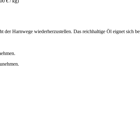
00 € / kg)
ht der Harnwege wiederherzustellen. Das reichhaltige Öl eignet sich b
nnehmen.
nzunehmen.