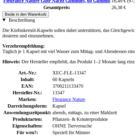
Fleurance Nature Gute Nacht Gummies, 60 Gummis
16,49 €
(97,
Gesamtpreis:
26,38 €
Beide in den Warenkorb
Beschreibung
Die Kürbiskernöl-Kapseln sollen dabei unterstützen, das Gleichgewic
dosieren und einzunehmen.
Verzehrempfehlung:
Täglich je 1 Kapsel mit viel Wasser zum Mittag- und Abendessen ei
Hinweis:
Der Hersteller empfiehlt, das Produkt 1–2 Monate lang ei
Art.-Nr.:
XEC-FLE-13347
Inhalt:
60 Kapseln
EAN:
3700211133470
Hersteller-Nr.:
13347
Marken:
Fleurance Nature
Darreichungsform:
Kapsel
Anwendungszeitpunkt:
abends, mittags, zu einer Mahlzeit
Produktarten:
Pflanzen- & Kräuterprodukte
Eigenschaften:
OHNE Tierversuche
Für wen?:
Speziell für Männer