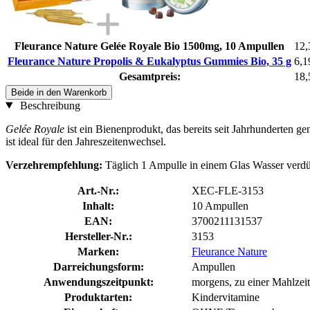
Fleurance Nature Gelée Royale Bio 1500mg, 10 Ampullen
12,
Fleurance Nature Propolis & Eukalyptus Gummies Bio, 35 g
6,1
Gesamtpreis:
18,
Beide in den Warenkorb
Beschreibung
Gelée Royale
ist ein Bienenprodukt, das bereits seit Jahrhunderten 
ist ideal für den Jahreszeitenwechsel.
Verzehrempfehlung:
Täglich 1 Ampulle in einem Glas Wasser ver
Art.-Nr.:
XEC-FLE-3153
Inhalt:
10 Ampullen
EAN:
3700211131537
Hersteller-Nr.:
3153
Marken:
Fleurance Nature
Darreichungsform:
Ampullen
Anwendungszeitpunkt:
morgens, zu einer Mahlzeit
Produktarten:
Kindervitamine