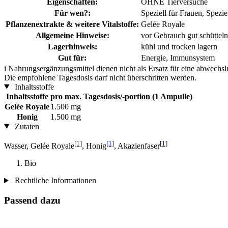
Eigenschaften:
OHNE Tierversuche
Für wen?:
Speziell für Frauen, Spezi
Pflanzenextrakte & weitere Vitalstoffe:
Gelée Royale
Allgemeine Hinweise:
vor Gebrauch gut schütteln
Lagerhinweis:
kühl und trocken lagern
Gut für:
Energie, Immunsystem
i
Nahrungsergänzungsmittel dienen nicht als Ersatz für eine abwechs
Die empfohlene Tagesdosis darf nicht überschritten werden.
Inhaltsstoffe
Inhaltsstoffe
pro max. Tagesdosis/-portion (1 Ampulle)
Gelée Royale
1.500 mg
Honig
1.500 mg
Zutaten
[1]
[1]
[1]
Wasser, Gelée Royale
, Honig
, Akazienfaser
Bio
Rechtliche Informationen
Passend dazu