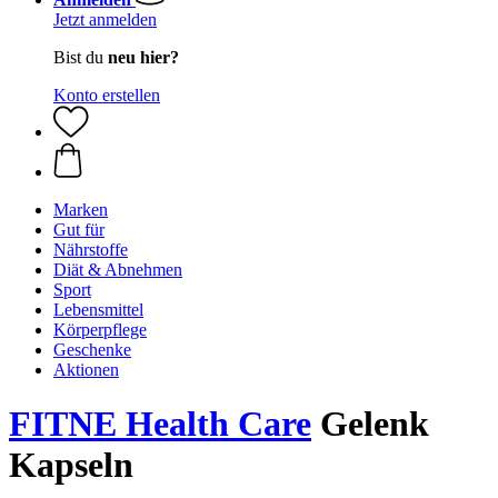
Jetzt anmelden
Bist du
neu hier?
Konto erstellen
Marken
Gut für
Nährstoffe
Diät & Abnehmen
Sport
Lebensmittel
Körperpflege
Geschenke
Aktionen
FITNE Health Care
Gelenk
Kapseln