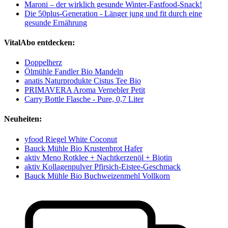
Maroni – der wirklich gesunde Winter-Fastfood-Snack!
Die 50plus-Generation - Länger jung und fit durch eine
gesunde Ernährung
VitalAbo entdecken:
Doppelherz
Ölmühle Fandler Bio Mandeln
anatis Naturprodukte Cistus Tee Bio
PRIMAVERA Aroma Vernebler Petit
Carry Bottle Flasche - Pure, 0,7 Liter
Neuheiten:
yfood Riegel White Coconut
Bauck Mühle Bio Krustenbrot Hafer
aktiv Meno Rotklee + Nachtkerzenöl + Biotin
aktiv Kollagenpulver Pfirsich-Eistee-Geschmack
Bauck Mühle Bio Buchweizenmehl Vollkorn