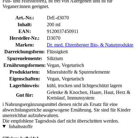
Füll- und Hilfsstoffen), ist frei von Allergenen und ist für
Veganer:innen geeignet.
Art.-Nr.:
DrE-d3070
Inhalt:
200 ml
EAN:
9120037450911
Hersteller-Nr.:
D3070
Marken:
Dr. med. Ehrenberger Bio- & Naturprodukte
Darreichungsform:
Flüssigkeit
Spurenelemente:
Silizium
Ernährungsformen:
Vegan, Vegetarisch
Produktarten:
Mineralstoffe & Spurenelemente
Eigenschaften:
Vegan, Vegetarisch
Lagerhinweis:
kühl, trocken und lichtgeschützt lagern
Gelenke & Knochen, Haare, Haut, Herz &
Gut für:
Kreislauf, Immunsystem
i
Nahrungsergänzungsmittel dienen nicht als Ersatz für eine
abwechslungsreiche ausgewogene Ernährung. Sie sind für Kinder
unerreichbar aufzubewahren.
Die empfohlene Tagesdosis darf nicht überschritten werden.
Inhaltsstoffe