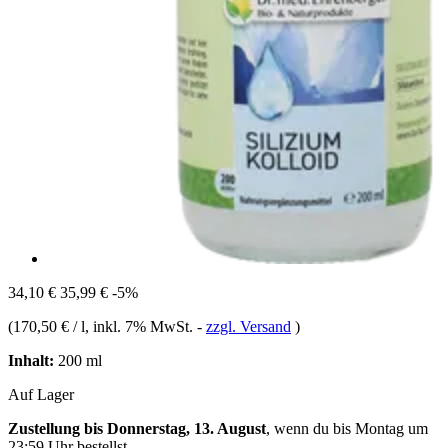
34,10 €
35,99 €
-5%
(
170,50 € / l
, inkl. 7% MwSt.
-
zzgl. Versand
)
Inhalt:
200 ml
Auf Lager
Zustellung bis Donnerstag, 13. August
, wenn du bis
Montag um
23:59 Uhr
bestellst.