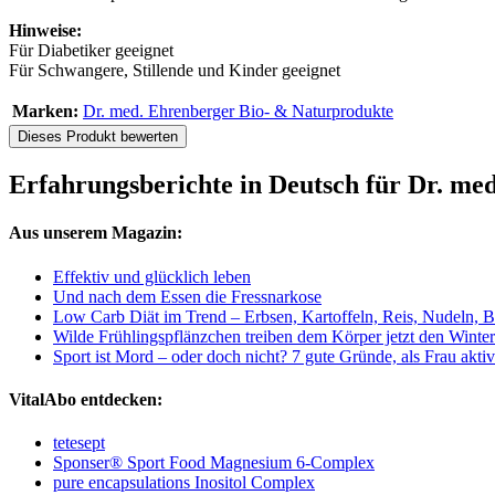
Hinweise:
Für Diabetiker geeignet
Für Schwangere, Stillende und Kinder geeignet
Marken:
Dr. med. Ehrenberger Bio- & Naturprodukte
Dieses Produkt bewerten
Erfahrungsberichte in Deutsch für Dr. m
Aus unserem Magazin:
Effektiv und glücklich leben
Und nach dem Essen die Fressnarkose
Low Carb Diät im Trend – Erbsen, Kartoffeln, Reis, Nudeln, B
Wilde Frühlingspflänzchen treiben dem Körper jetzt den Winter
Sport ist Mord – oder doch nicht? 7 gute Gründe, als Frau aktiv
VitalAbo entdecken:
tetesept
Sponser® Sport Food Magnesium 6-Complex
pure encapsulations Inositol Complex