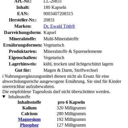
Art.-Nr.:
LL-20831
Inhalt:
180 Kapseln
EAN:
9003407208315
Hersteller-Nr.:
20831
Marken:
Dr. Ewald Töth®
Darreichungsform:
Kapsel
Mineralstoffe:
Multi-Mineralstoffe
Ernährungsformen:
Vegetarisch
Produktarten:
Mineralstoffe & Spurenelemente
Eigenschaften:
Vegetarisch
Lagerhinweis:
kühl, trocken und lichtgeschützt lagern
Gut für:
Magen & Darm, Stoffwechsel
i
Nahrungsergänzungsmittel dienen nicht als Ersatz für eine
abwechslungsreiche ausgewogene Ernährung. Sie sind für Kinder
unerreichbar aufzubewahren.
Die empfohlene Tagesdosis darf nicht überschritten werden.
Inhaltsstoffe
Inhaltsstoffe
pro 6 Kapseln
Kalium
320 Milligramm
Calcium
280 Milligramm
Magnesium
192 Milligramm
Phosphor
127 Milligramm