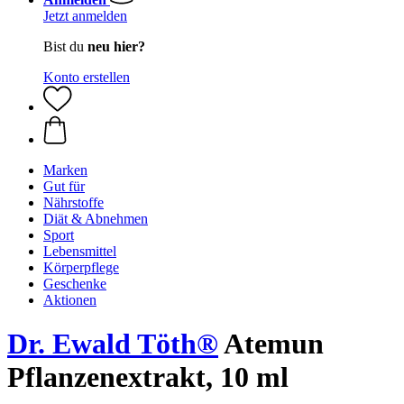
Jetzt anmelden
Bist du
neu hier?
Konto erstellen
Marken
Gut für
Nährstoffe
Diät & Abnehmen
Sport
Lebensmittel
Körperpflege
Geschenke
Aktionen
Dr. Ewald Töth®
Atemun
Pflanzenextrakt, 10 ml