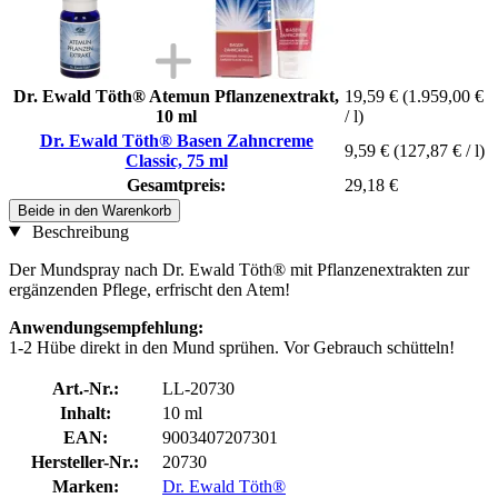
Dr. Ewald Töth® Atemun Pflanzenextrakt,
19,59 €
(1.959,00 €
10 ml
/ l)
Dr. Ewald Töth® Basen Zahncreme
9,59 €
(127,87 € / l)
Classic, 75 ml
Gesamtpreis:
29,18 €
Beide in den Warenkorb
Beschreibung
Der Mundspray nach Dr. Ewald Töth® mit Pflanzenextrakten zur
ergänzenden Pflege, erfrischt den Atem!
Anwendungsempfehlung:
1-2 Hübe direkt in den Mund sprühen. Vor Gebrauch schütteln!
Art.-Nr.:
LL-20730
Inhalt:
10 ml
EAN:
9003407207301
Hersteller-Nr.:
20730
Marken:
Dr. Ewald Töth®