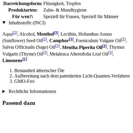
Darreichungsform:
Flüssigkeit, Tropfen
Produktarten:
Zahn- & Mundhygiene
Für wen?:
Speziell für Frauen, Speziell für Männer
Inhaltsstoffe (INCI)
[2]
[3]
Aqua
, Alcohol,
Menthol
, Lecithin, Helianthus Annus
[3]
[3]
[3]
(Sunflower) Seed Oil
,
Camphor
, Foeniculum Vulgare Oil
,
[3]
[3]
Salvia Officinalis (Sage) Oil
,
Mentha Piperita Oil
, Thymus
[3]
[3]
Vulgaris (Thyme) Oil
, Melaleuca Alternifolia Leaf Oil
,
[1]
Limonene
Bestandteil ätherischer Öle
Aufbereitung nach dem patentierten Licht-Quanten-Verfahren
GMO-Frei
Rechtliche Informationen
Passend dazu