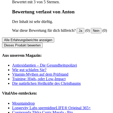
Bewertet mit 3 von 5 Sternen.
Bewertung verfasst von Anton
Der Inhalt ist sehr dürftig.
War diese Bewertung für dich hilfreich?
(0)
(0)
Ja
Nein
Alle Erfahrungsberichte anzeigen
Dieses Produkt bewerten
Aus unserem Magazin:
Antioxidantien – Die Gesundheitspolizei
Wie gut schlafen Sie?
Vitamin-Mythen auf dem Prüfstand
Training: High- oder Low-Impact
Die natürlichen Heilkräfte des Christbaums
VitalAbo entdecken:
Mountaindrop
Longevity Labs spermidineLIFE® Original 365+
Cosmoveda Tikka Curry Masala - Bio