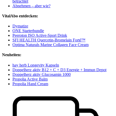
betrachtet
Abnehmen – aber wie?
VitalAbo entdecken:
Dymatize
ONE Starterbundle
Peeroton ISO Active-Sport Drink
SFI HEALTH Quercetin-Bromelain Forté™
Optima Naturals Marine Collagen Face Cream
Neuheiten:
hay herb Longevity Kapseln
Doppelherz aktiv B12 + C + D3 Energie + Immun Depot
Doppelherz aktiv Glucosamin 1000
Propolia Active Balm
Propolia Hand Cream