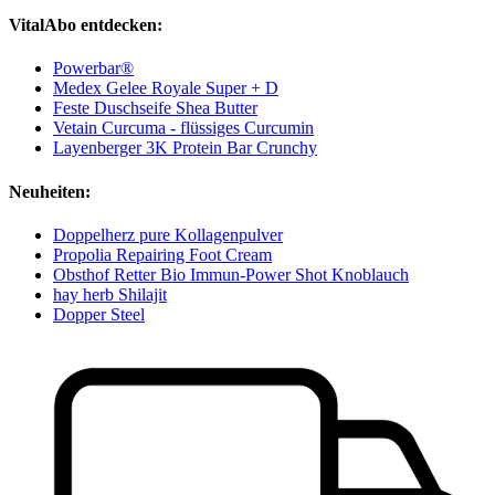
VitalAbo entdecken:
Powerbar®
Medex Gelee Royale Super + D
Feste Duschseife Shea Butter
Vetain Curcuma - flüssiges Curcumin
Layenberger 3K Protein Bar Crunchy
Neuheiten:
Doppelherz pure Kollagenpulver
Propolia Repairing Foot Cream
Obsthof Retter Bio Immun-Power Shot Knoblauch
hay herb Shilajit
Dopper Steel