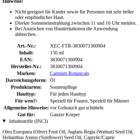
Hinweise:
Nicht geeignet für Kinder sowie für Personen mit sehr heller
oder empfindlicher Haut.
Direkte Sonneneinstrahlung zwischen 11 und 16 Uhr meiden.
Bei Anzeichen von Hautirritationen die Anwendung
abbrechen.
Art.-Nr.:
XEC-FTR-3830071360904
Inhalt:
150 ml
EAN:
3830071360904
Hersteller-Nr.:
3830071360904
Marken:
Carnium Botanicals
Darreichungsform:
Öl
Produktarten:
Sonnenpflege
Hauttyp:
Für jeden Hauttyp
Für wen?:
Speziell für Frauen, Speziell für Männer
Allgemeine Hinweise:
vor Gebrauch gut schütteln
Gut für:
Ganzer Körper
Inhaltsstoffe (INCI)
Olea Europaea (Olive) Fruit Oil, Juglans Regia (Walnut) Seed Oil,
Helianthus Annus (Sunflower) Seed Oil, Caprylic/Capric