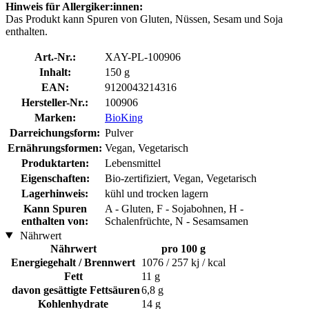
Hinweis für Allergiker:innen:
Das Produkt kann Spuren von Gluten, Nüssen, Sesam und Soja
enthalten.
Art.-Nr.:
XAY-PL-100906
Inhalt:
150 g
EAN:
9120043214316
Hersteller-Nr.:
100906
Marken:
BioKing
Darreichungsform:
Pulver
Ernährungsformen:
Vegan, Vegetarisch
Produktarten:
Lebensmittel
Eigenschaften:
Bio-zertifiziert, Vegan, Vegetarisch
Lagerhinweis:
kühl und trocken lagern
Kann Spuren
A - Gluten, F - Sojabohnen, H -
enthalten von:
Schalenfrüchte, N - Sesamsamen
Nährwert
Nährwert
pro 100 g
Energiegehalt / Brennwert
1076 / 257 kj / kcal
Fett
11 g
davon gesättigte Fettsäuren
6,8 g
Kohlenhydrate
14 g