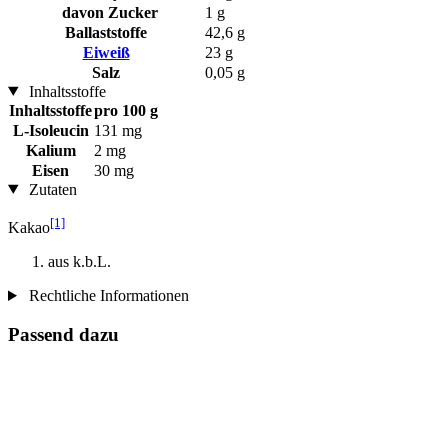
davon Zucker
1 g
Ballaststoffe
42,6 g
Eiweiß
23 g
Salz
0,05 g
Inhaltsstoffe
Inhaltsstoffe
pro 100 g
L-Isoleucin
131 mg
Kalium
2 mg
Eisen
30 mg
Zutaten
[1]
Kakao
aus k.b.L.
Rechtliche Informationen
Passend dazu